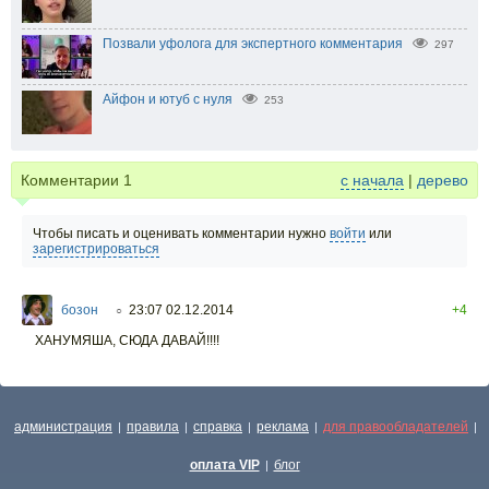
Позвали уфолога для экспертного комментария
297
Айфон и ютуб с нуля
253
Комментарии
1
с начала
|
дерево
Чтобы писать и оценивать комментарии нужно
войти
или
зарегистрироваться
бозон
23:07 02.12.2014
+4
○
ХАНУМЯША, СЮДА ДАВАЙ!!!!
администрация
правила
справка
реклама
для правообладателей
|
|
|
|
|
оплата VIP
блог
|