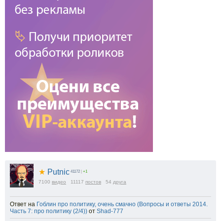
★
Putnic
41172
|
+1
7100
видео
11117
постов
54
друга
Ответ на
Гоблин про политику, очень смачно (Вопросы и ответы 2014.
Часть 7: про политику (2/4))
от
Shad-777