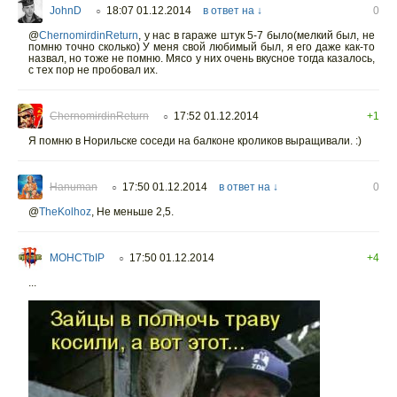
JohnD
18:07 01.12.2014
в ответ на ↓
0
○
@
ChernomirdinReturn
,
у нас в гараже штук 5-7 было(мелкий был, не
помню точно сколько) У меня свой любимый был, я его даже как-то
назвал, но тоже не помню. Мясо у них очень вкусное тогда казалось,
с тех пор не пробовал их.
ChernomirdinReturn
17:52 01.12.2014
+1
○
Я помню в Норильске соседи на балконе кроликов выращивали. :)
Hanuman
17:50 01.12.2014
в ответ на ↓
0
○
@
TheKolhoz
,
Не меньше 2,5.
MOHCTbIP
17:50 01.12.2014
+4
○
...