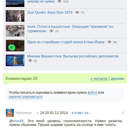
никому не нужен
523
Suzi Quatro. Bass Solo 1979
75
Азия. Потоп в Казахстане. Операция "преемник" по-
туркменски.
24
Одна из старейших студий неона в Нью-Йорке
68
Мнение Вашингтона. Высылка российских дипломатов.
92
Комментарии
20
с начала
|
дерево
Чтобы писать и оценивать комментарии нужно
войти
или
зарегистрироваться
Hanuman
18:20 01.12.2014
в ответ на ↓
0
○
@
slon48
,
Это иной уровень технологичности. Нужен реактор,
нужны сборники. Проше шарики сушить на солнце и ими топить.