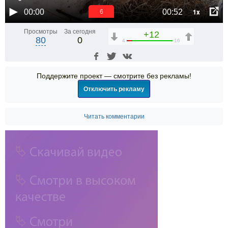
1x
00:00
00:52
5
Просмотры
За сегодня
+12
80
0
4
16
Поддержите проект — смотрите без рекламы!
Отключить рекламу
Читать комментарии