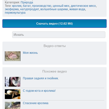
Категория:
Природа
Теги:
кролик
,
батат
,
производство
,
ценный мех
,
диетическое мясо
,
экоферма
,
натурпродукт
,
волшебные шарики
,
живая вода
,
пермокультура
Скачать видео (12.62 Мб)
Видео-ответы
Моя жизнь
Похожее видео
Правая задняя и гнойник.
С годом кота и кролика!
Спасение кролика