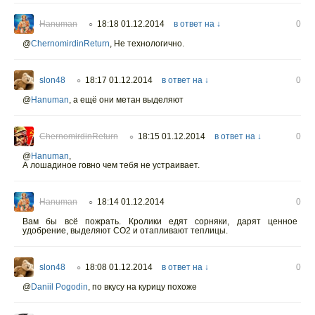
Hanuman
18:18 01.12.2014
в ответ на ↓
0
○
@
ChernomirdinReturn
,
Не технологично.
slon48
18:17 01.12.2014
в ответ на ↓
0
○
@
Hanuman
,
а ещё они метан выделяют
ChernomirdinReturn
18:15 01.12.2014
в ответ на ↓
0
○
@
Hanuman
,
А лошадиное говно чем тебя не устраивает.
Hanuman
18:14 01.12.2014
0
○
Вам бы всё пожрать. Кролики едят сорняки, дарят ценное
удобрение, выделяют СО2 и отапливают теплицы.
slon48
18:08 01.12.2014
в ответ на ↓
0
○
@
Daniil Pogodin
, по вкусу на курицу похоже