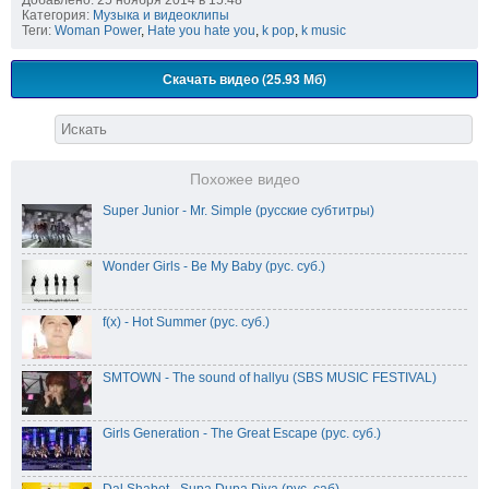
Категория:
Музыка и видеоклипы
Теги:
Woman Power
,
Hate you hate you
,
k pop
,
k music
Скачать видео (25.93 Мб)
Похожее видео
Super Junior - Mr. Simple (русские субтитры)
Wonder Girls - Be My Baby (рус. суб.)
f(x) - Hot Summer (рус. суб.)
SMTOWN - The sound of hallyu (SBS MUSIC FESTIVAL)
Girls Generation - The Great Escape (рус. суб.)
Dal Shabet - Supa Dupa Diva (рус. саб)