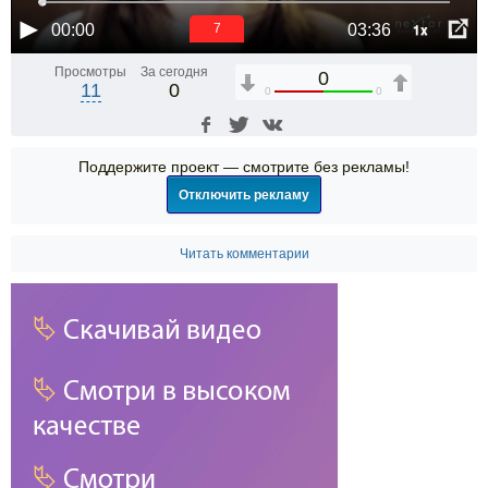
1x
00:00
03:36
7
Просмотры
За сегодня
0
11
0
0
0
Поддержите проект — смотрите без рекламы!
Отключить рекламу
Читать комментарии