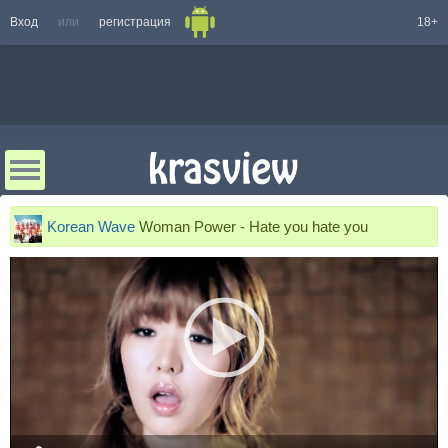
Вход
или
регистрация
18+
Korean Wave
Woman Power - Hate you hate you