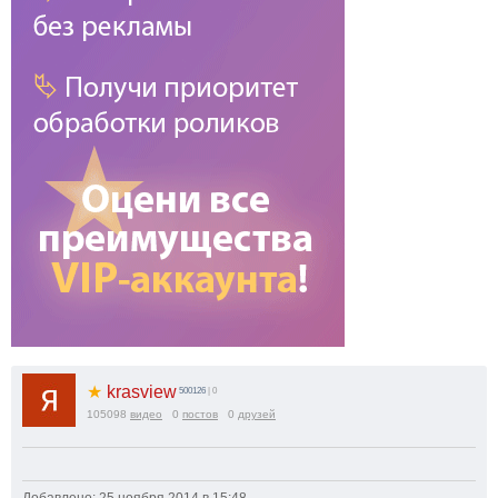
★
krasview
500126
| 0
105098
видео
0
постов
0
друзей
Добавлено: 25 ноября 2014 в 15:48