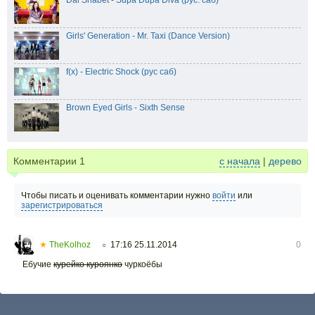
Girls' Generation - Mr. Taxi (Dance Version)
f(x) - Electric Shock (рус саб)
Brown Eyed Girls - Sixth Sense
Комментарии
1
с начала
|
дерево
Чтобы писать и оценивать комментарии нужно
войти
или
зарегистрироваться
★
TheKolhoz
17:16 25.11.2014
0
○
Ебучие
курейко
куроянко
чуркоёбы