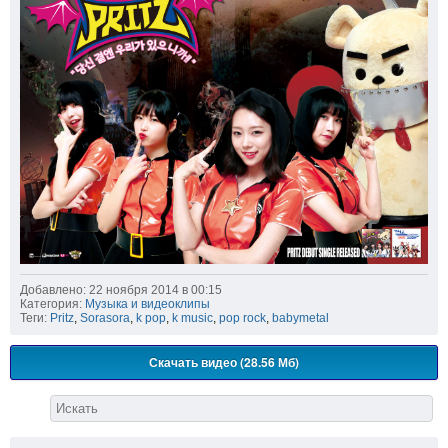
Добавлено: 22 ноября 2014 в 00:15
Категория:
Музыка и видеоклипы
Теги:
Pritz
,
Sorasora
,
k pop
,
k music
,
pop rock
,
babymetal
Скачать видео (28.56 Мб)