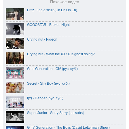
Похожее видео
Pritz - Too diffcult (Oh Eh Oh Eh)
GOGOSTAR - Broken Night
Crying nut - Pigeon
Crying nut - What the XXXX is ghost doing?
Girls Generation - Oh! (рус. суб.)
Secret - Shy Boy (рус. суб.)
f(x) - Danger (рус. суб.)
Super Junior - Sorry Sorry [rus subs]
Girls' Generation - The Boys (David Letterman Show)