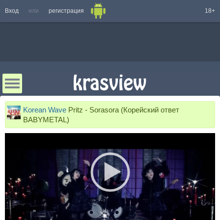
Вход
или
регистрация
18+
Korean Wave
Pritz - Sorasora (Корейский ответ
BABYMETAL)