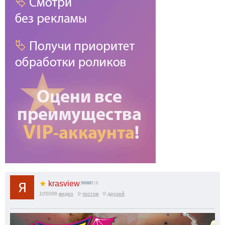
★
krasview
500687
| 0
105098
видео
0
постов
0
друзей