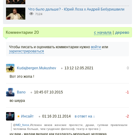
Что было дальше? - Юрий Лоза х Андрей Бебуришвили
7124
Комментарии
20
с начала
|
дерево
Чтобы писать и оценивать комментарии нужно
войти
или
зарегистрироваться
Kudajbergen.Mukushev
13:12 12.05.2021
0
○
Вот это жопа !
Bano
10:45 07.10.2015
-1
○
во шкура
★
Инсайт
01:16 20.11.2014
в ответ на ↓
-2
○
@
MD_force
,Испокон веков женские прелести, драки, гулянки привлекали
человека больше, чем гундение философ, театр и прочее.)
ну вам - жидам виднее,как разлагать морально человека.