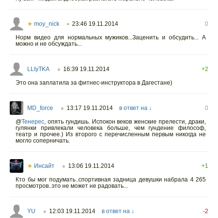
★
moy_nick
23:46 19.11.2014
0
•
Норм видео для нормальных мужиков...Заценить и обсудить... А
можно и не обсуждать...
LLIyTKA
16:39 19.11.2014
+2
○
Это она заплатила за фитнес-инструктора в Дагестане)
MD_force
13:17 19.11.2014
в ответ на ↓
0
○
@
Тенерес
,
опять гундишь. Испокон веков женские прелести, драки,
гулянки привлекали человека больше, чем гундение философ,
театр и прочее.) Из второго с перечисленным первым никогда не
могло соперничать.
★
Инсайт
13:06 19.11.2014
+1
○
Кто бы мог подумать..спортивная задница девушки набрала 4 265
просмотров..это не может не радовать...
YU
12:03 19.11.2014
в ответ на ↓
-2
○