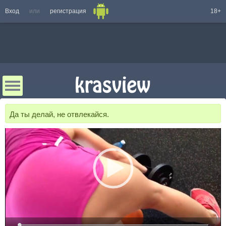
Вход
или
регистрация
18+
Да ты делай, не отвлекайся.