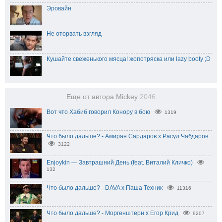
Эровайн
Не оторвать взгляд
Кушайте свеженького мясца! жопотряска или lazy booty ;D
Еще от автора Mickey
2046
Вот что Хабиб говорил Конору в бою
1319
Что было дальше? - Амиран Сардаров х Расул Чабдаров
3122
Enjoykin — Завтрашний День (feat. Виталий Кличко)
132
Что было дальше? - DAVA х Паша Техник
11316
Что было дальше? - Моргенштерн x Егор Крид
9207