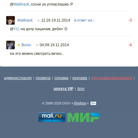
@
Wallhack
,
сосни за углом,башка :Р
Wallhack
11:16 19.11.2014
в ответ на ↓
-3
○
@
YU
,
на дочу пацанам, дебил :D
★
Bizon
04:09 19.11.2014
-4
○
на это можно смотреть вечно...
администрация
правила
справка
реклама
для правообладателей
|
|
|
|
|
оплата VIP
блог
|
Инфон
© 2008-2026 ООО «
»