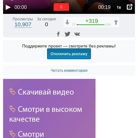
1x
00:00
00:19
6
Просмотры
За сегодня
+319
10,907
0
27
346
Поддержите проект — смотрите без рекламы!
Отключить рекламу
Читать комментарии