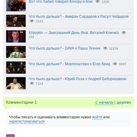
Вот что Хабиб говорил Конору в бою
1319
Что было дальше? - Амиран Сардаров х Расул Чабдаров
3122
Enjoykin — Завтрашний День (feat. Виталий Кличко)
132
Что было дальше? - DAVA х Паша Техник
11316
Что было дальше? - Моргенштерн x Егор Крид
9207
Что было дальше? - Юрий Лоза х Андрей Бебуришвили
7124
Комментарии
1
с начала
|
дерево
Чтобы писать и оценивать комментарии нужно
войти
или
зарегистрироваться