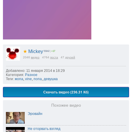
★
Mickey
55842
|
+17
2046
видео
4764
поста
47
друзей
Добавлено: 11 января 2014 в 18:29
Категория:
Разное
Теги:
жопа
,
vine
,
попа
,
девушка
Скачать видео (236.31 Кб)
Похожее видео
Эровайн
Не оторвать взгляд