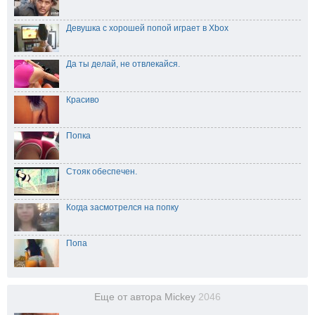
Девушка с хорошей попой играет в Xbox
Да ты делай, не отвлекайся.
Красиво
Попка
Стояк обеспечен.
Когда засмотрелся на попку
Попа
Еще от автора Mickey
2046