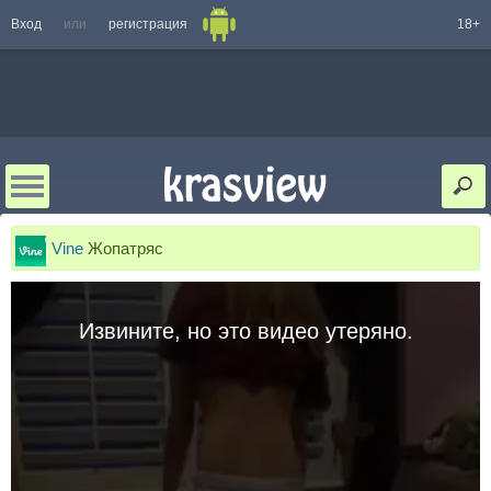
Вход
или
регистрация
18+
Vine
Жопатряс
Извините, но это видео утеряно.