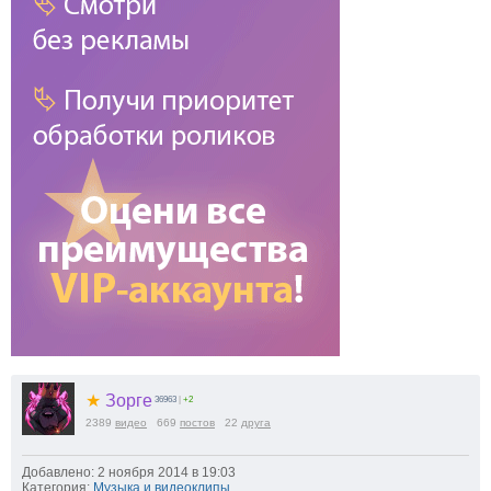
★
Зорге
36963
|
+2
2389
видео
669
постов
22
друга
Добавлено: 2 ноября 2014 в 19:03
Категория:
Музыка и видеоклипы