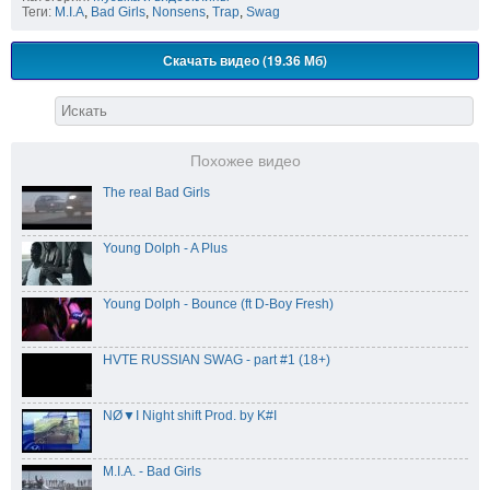
Теги:
M.I.A
,
Bad Girls
,
Nonsens
,
Trap
,
Swag
Скачать видео (19.36 Мб)
Похожее видео
The real Bad Girls
Young Dolph - A Plus
Young Dolph - Bounce (ft D-Boy Fresh)
HVTE RUSSIAN SWAG - part #1 (18+)
NØ▼I Night shift Prod. by K#I
M.I.A. - Bad Girls