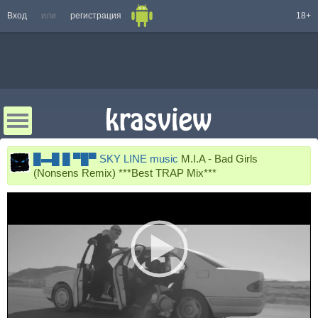
Вход
или
регистрация
18+
█▬█ █ ▀█▀ SKY LINE music
M.I.A - Bad Girls
(Nonsens Remix) ***Best TRAP Mix***