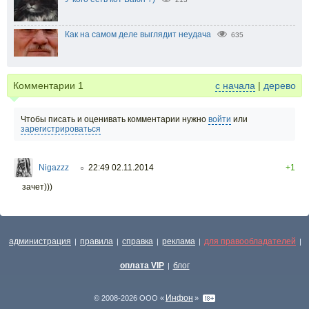
Как на самом деле выглядит неудача
635
Комментарии
1
с начала
|
дерево
Чтобы писать и оценивать комментарии нужно
войти
или
зарегистрироваться
Nigazzz
22:49 02.11.2014
+1
○
зачет)))
администрация
правила
справка
реклама
для правообладателей
|
|
|
|
|
оплата VIP
блог
|
Инфон
© 2008-2026 ООО «
»