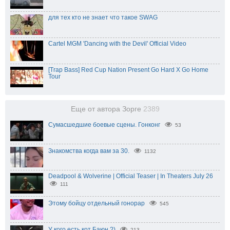
для тех кто не знает что такое SWAG
Cartel MGM 'Dancing with the Devil' Official Video
[Trap Bass] Red Cup Nation Present Go Hard X Go Home
Tour
Еще от автора Зорге
2389
Сумасшедшие боевые сцены. Гонконг
53
Знакомства когда вам за 30.
1132
Deadpool & Wolverine | Official Teaser | In Theaters July 26
111
Этому бойцу отдельный гонорар
545
У кого есть кот Баюн ?)
213