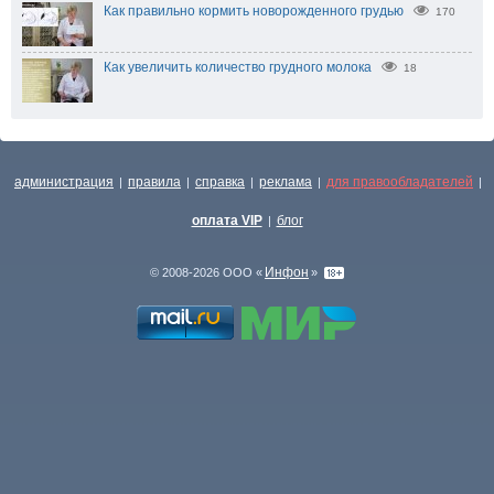
Как правильно кормить новорожденного грудью
170
Как увеличить количество грудного молока
18
администрация
правила
справка
реклама
для правообладателей
|
|
|
|
|
оплата VIP
блог
|
Инфон
© 2008-2026 ООО «
»