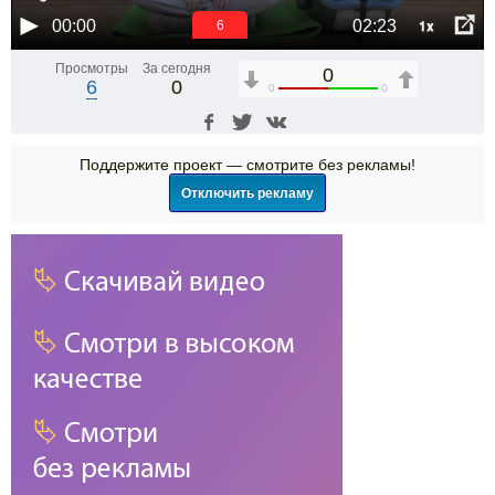
1x
00:00
02:23
6
Просмотры
За сегодня
0
6
0
0
0
Поддержите проект — смотрите без рекламы!
Отключить рекламу