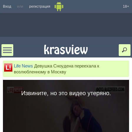
Вход
или
регистрация
18+
Life News
Девушка Сноудена переехала к
возлюбленному в Москву
Извините, но это видео утеряно.