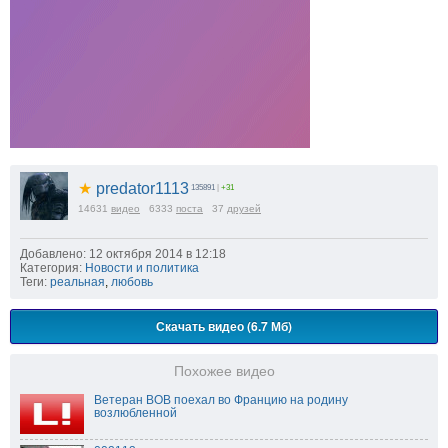
★
predator1113
135891
|
+31
14631
видео
6333
поста
37
друзей
Добавлено: 12 октября 2014 в 12:18
Категория:
Новости и политика
Теги:
реальная
,
любовь
Скачать видео (6.7 Мб)
Похожее видео
Ветеран ВОВ поехал во Францию на родину
возлюбленной