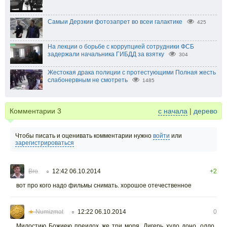
Самыи Дерзкии фотозапрет во всеи галактике
425
На лекции о борьбе с коррупцией сотрудники ФСБ
задержали начальника ГИБДД за взятку
304
Жестокая драка полиции с протестующими Полная жесть
слабонервным не смотреть
1485
Комментарии
3
с начала
|
дерево
Чтобы писать и оценивать комментарии нужно
войти
или
зарегистрироваться
Вго
12:42 06.10.2014
+2
○
вот про кого надо фильмы снимать. хорошое отечественное
★
Numizmat
12:22 06.10.2014
0
○
Милостию Божиею преидох же три моря. Дигерь худо доно, олло