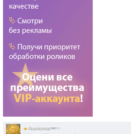
★
Numizmat
56927
| 0