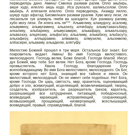
перводигерь дано. Аминь! Смилна рахмам рагим. Олло акьбирь,
акши худо, илелло акшь ходо. Иса рухоало, ааликъсолом. Олло
акьберь. А илягаиля илелло. Олло перводигерь. Ахамду лилло,
шукур худо афатад. Бисмилнаги размам ррагим. Хуво могу лези, ля
лясаильля гуя алимуль гяиби ва шагадити. Хуя рахману рагиму,
хубо могу лязи. Ля иляга иль ля***. Альмелику, алакудосу, асалому,
альмумину, альмугамину, альазизу, алчебару, альмутаканъбиру,
алхалику, альбариюу, альмусавирю, алькафару, алькалъхару,
альвазаху, альрязаку, альфатагу, альалиму, алькабизу, альбасуту,
альхафизу, алльрравию, алмавизу, алмузилю, альсемилю,
албасирю, альакаму, альадюлю, алятуфу.
Милостию Божией прошел я три моря. Остальное Бог знает, Бог
покровитель ведает. Аминь! Во имя Господа милостивого,
милосердного. Господь велик, Боже благой, Господи благой. Иисус
дух Божий, мир тебе. Бог велик. Нет Бога, кроме Господа. Господь
промыслитель. Хвала Господу, благодарение Богу
всепобеждающему. Во имя Бога милостивого, милосердного. Он Бог,
кроме которого нет Бога, знающий все тайное и явное. Он
милостивый, милосердный. Он не имеет себе подобных. Нет Бога,
кроме Господа. Он царь, святость, мир, хранитель, оценивающий
добро и зло, всемогущий, исцеляющий, возвеличивающий, творец,
создатель, изобразитель, он разрешитель грехов, каратель,
разрешающий все затруднения, питающий, победоносный,
всеведущий, карающий, исправляющий, сохраняющий,
возвышающий, прощающий, низвергающий, всеслышащий,
всевидящий, правый, справедливый, благой.