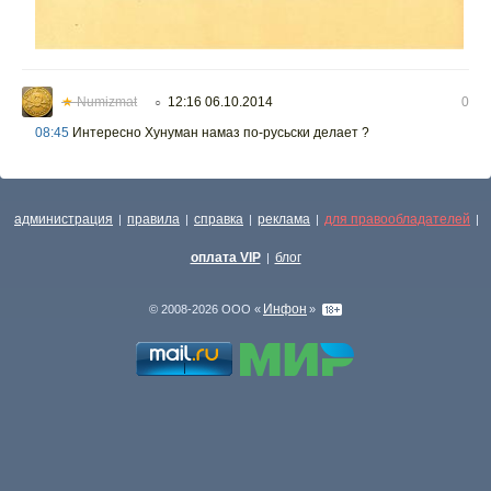
★
Numizmat
12:16 06.10.2014
0
○
08:45
Интересно Хунуман намаз по-русьски делает ?
администрация
правила
справка
реклама
для правообладателей
|
|
|
|
|
оплата VIP
блог
|
Инфон
© 2008-2026 ООО «
»