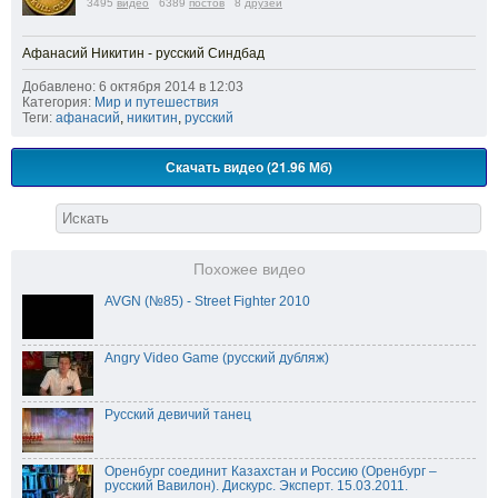
3495
видео
6389
постов
8
друзей
Афанасий Никитин - русский Синдбад
Добавлено: 6 октября 2014 в 12:03
Категория:
Мир и путешествия
Теги:
афанасий
,
никитин
,
русский
Скачать видео (21.96 Мб)
Похожее видео
AVGN (№85) - Street Fighter 2010
Angry Video Game (русский дубляж)
Русский девичий танец
Оренбург соединит Казахстан и Россию (Оренбург –
русский Вавилон). Дискурс. Эксперт. 15.03.2011.