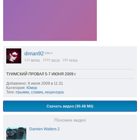
diman92
1714
| 0
122
видео
1032
поста
193
друга
ТУИМСКИЙ ПРОВАЛ 5-7 ИЮНЯ 2009 г.
Добавлено: 9 июля 2009 в 11:31
Категория:
Юмор
Теги:
прыжки
,
славик
,
нецензура
Скачать видео (30.48 Мб)
Похожее видео
Damien Walters 2