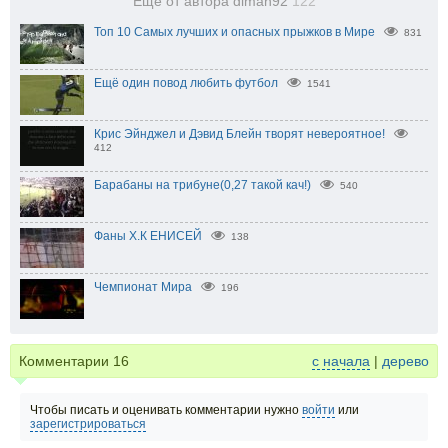
Еще от автора diman92
122
Топ 10 Самых лучших и опасных прыжков в Мире
831
Ещё один повод любить футбол
1541
Крис Эйнджел и Дэвид Блейн творят невероятное!
412
Барабаны на трибуне(0,27 такой кач!)
540
Фаны Х.К ЕНИСЕЙ
138
Чемпионат Мира
196
Комментарии
16
с начала
|
дерево
Чтобы писать и оценивать комментарии нужно
войти
или
зарегистрироваться