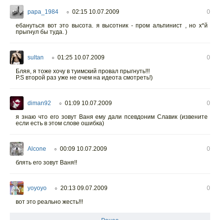
papa_1984
02:15 10.07.2009
0
○
ебануться вот это высота. я высотник - пром альпинист , но х*й
прыгнул бы туда. )
sultan
01:25 10.07.2009
0
○
Бляя, я тоже хочу в туимский провал прыгнуть!!!
P.S второй раз уже не очем на идеота смотреть!)
diman92
01:09 10.07.2009
0
○
я знаю что его зовут Ваня ему дали псевдоним Славик (извените
если есть в этом слове ошибка)
Alcone
00:09 10.07.2009
0
○
блять его зовут Ваня!!
yoyoyo
20:13 09.07.2009
0
○
вот это реально жесть!!!