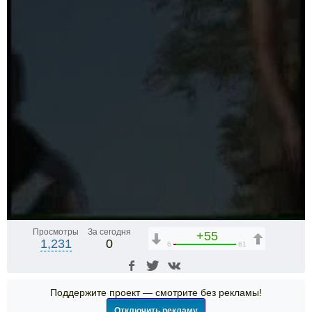
Просмотры
За сегодня
+55
1,231
0
6
61
Поддержите проект — смотрите без рекламы!
Отключить рекламу