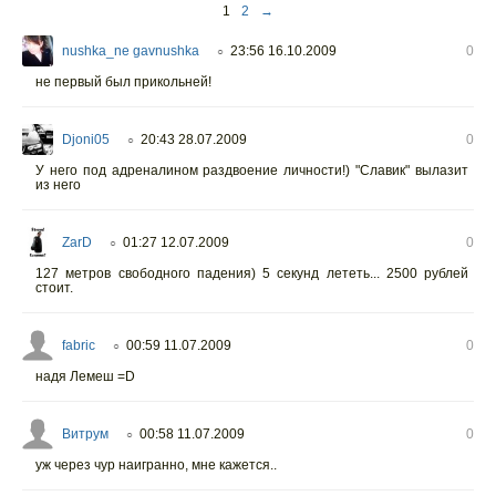
1
2
→
nushka_ne gavnushka
23:56 16.10.2009
0
○
не первый был прикольней!
Djoni05
20:43 28.07.2009
0
○
У него под адреналином раздвоение личности!) "Славик" вылазит
из него
ZarD
01:27 12.07.2009
0
○
127 метров свободного падения) 5 секунд лететь... 2500 рублей
стоит.
fabric
00:59 11.07.2009
0
○
надя Лемеш =D
Витрум
00:58 11.07.2009
0
○
уж через чур наигранно, мне кажется..