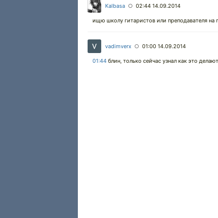
Kalbasa
02:44 14.09.2014
○
ищю школу гитаристов или преподавателя на п
vadimverx
01:00 14.09.2014
○
01:44
блин, только сейчас узнал как это делают