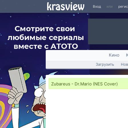
Вход
или
реги
Кино
Загрузить
Нов
Zubareus - Dr.Mario (NES Cover)