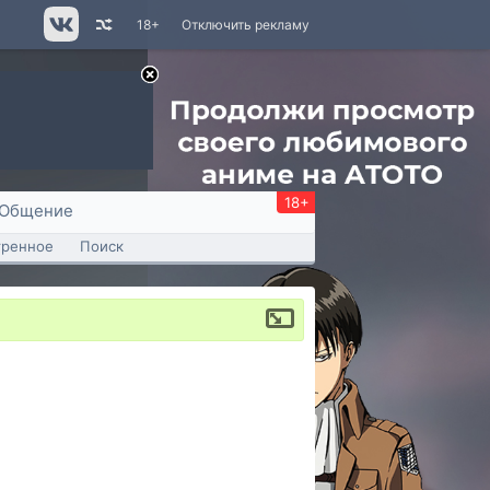
18+
Отключить рекламу
18+
Общение
тренное
Поиск