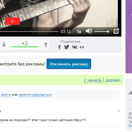
5
1x
03:11
Поделиться
+2
0
2
Отключить рекламу
мотрите без рекламы!
с начала
|
дерево
о
войти
или
зарегистрироваться
 ↓
0
До
Ка
урина не подходит? Или туда только детишек берут?)
Те
bi