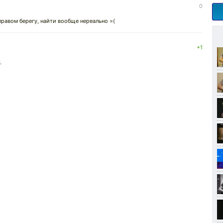
0
равом берегу, найти вообще нереально =(
+1
.