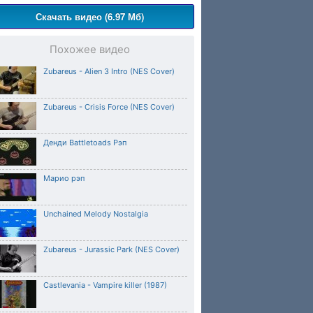
Скачать видео (6.97 Мб)
Похожее видео
Zubareus - Alien 3 Intro (NES Cover)
Zubareus - Crisis Force (NES Cover)
Денди Battletoads Рэп
Марио рэп
Unchained Melody Nostalgia
Zubareus - Jurassic Park (NES Cover)
Castlevania - Vampire killer (1987)