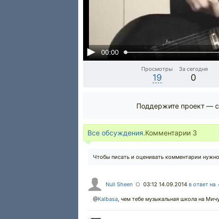
00:00
Просмотры
За сегодня
19
0
Поддержите проект — с
Все обсуждения.
Комментарии
3
Чтобы писать и оценивать комментарии нужн
Null Sheen
03:12 14.09.2014
в ответ на
○
@
Kalbasa
,
чем тебе музыкальная школа на Мич