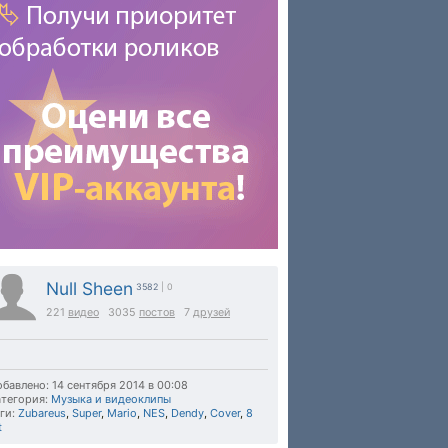
Null Sheen
3582
| 0
221
видео
3035
постов
7
друзей
бавлено: 14 сентября 2014 в 00:08
тегория:
Музыка и видеоклипы
ги:
Zubareus
,
Super
,
Mario
,
NES
,
Dendy
,
Cover
,
8
t