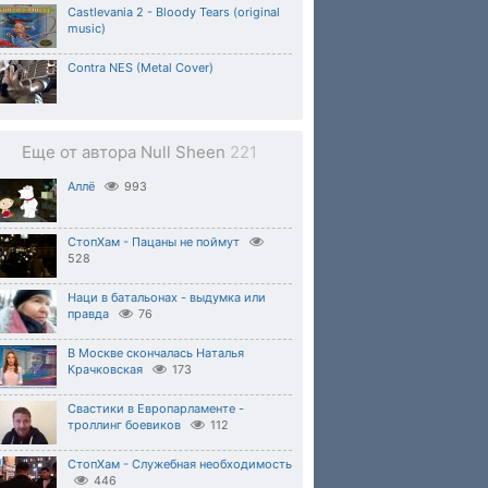
Castlevania 2 - Bloody Tears (original
music)
Contra NES (Metal Cover)
Еще от автора Null Sheen
221
Аллё
993
СтопХам - Пацаны не поймут
528
Наци в батальонах - выдумка или
правда
76
В Москве скончалась Наталья
Крачковская
173
Свастики в Европарламенте -
троллинг боевиков
112
СтопХам - Служебная необходимость
446