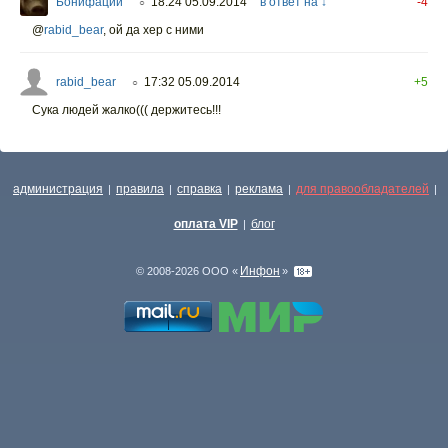
Бонифаций
18:24 05.09.2014
в ответ на ↓
-4
○
@
rabid_bear
,
ой да хер с ними
rabid_bear
17:32 05.09.2014
+5
○
Сука людей жалко((( держитесь!!!
администрация
правила
справка
реклама
для правообладателей
|
|
|
|
|
оплата VIP
блог
|
Инфон
© 2008-2026 ООО «
»