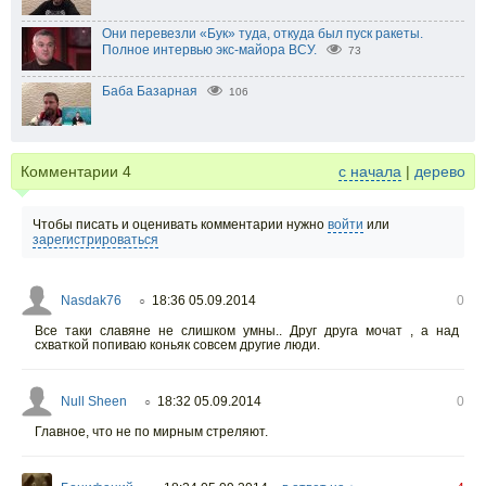
Они перевезли «Бук» туда, откуда был пуск ракеты.
Полное интервью экс-майора ВСУ.
73
Баба Базарная
106
Комментарии
4
с начала
|
дерево
Чтобы писать и оценивать комментарии нужно
войти
или
зарегистрироваться
Nasdak76
18:36 05.09.2014
0
○
Все таки славяне не слишком умны.. Друг друга мочат , а над
схваткой попиваю коньяк совсем другие люди.
Null Sheen
18:32 05.09.2014
0
○
Главное, что не по мирным стреляют.