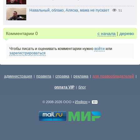
Навальный, облако, Аляска, мама не пускает
51
Комментарии
0
с начала
|
дерево
Чтобы писать и оценивать комментарии нужно
войти
или
зарегистрироваться
администрация
правила
справка
реклама
для правообладателей
|
|
|
|
|
оплата VIP
блог
|
Инфон
© 2008-2026 ООО «
»