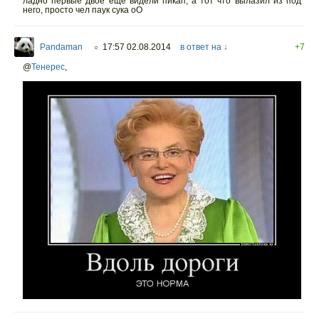
ладно первые двое еще видели пикап, а тот что вылазил из под
него, просто чел паук сука оО
Pandaman
17:57 02.08.2014
в ответ на ↓
+7
○
@
Тенерес
,