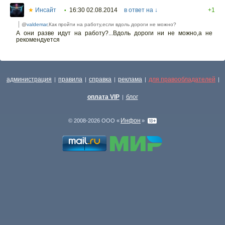
★
Инсайт
16:30 02.08.2014
в ответ на ↓
+1
•
@
valdemar
,Как пройти на работу,если вдоль дороги не можно?
А они разве идут на работу?...Вдоль дороги ни не можно,а не
рекомендуется
администрация
правила
справка
реклама
для правообладателей
|
|
|
|
|
оплата VIP
блог
|
Инфон
© 2008-2026 ООО «
»