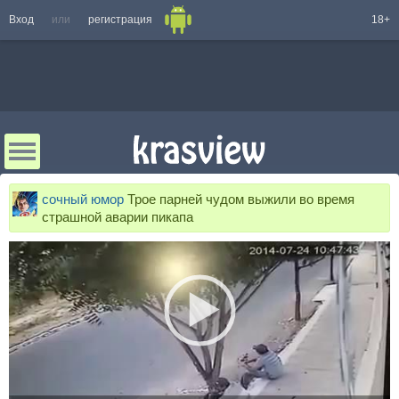
Вход
или
регистрация
18+
сочный юмор
Трое парней чудом выжили во время
страшной аварии пикапа