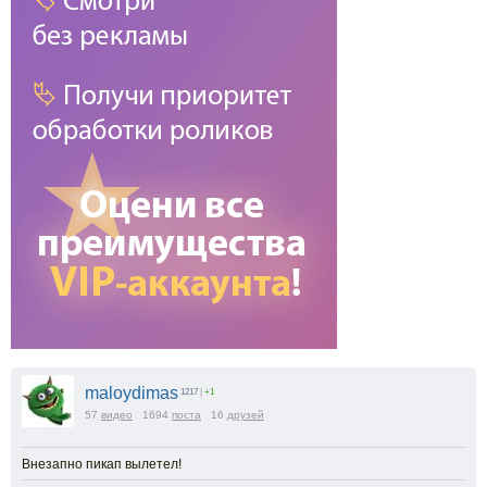
maloydimas
1217
|
+1
57
видео
1694
поста
16
друзей
Внезапно пикап вылетел!