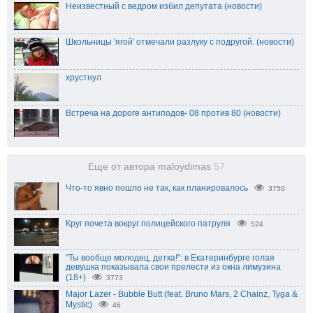
Неизвестный с ведром избил депутата (новости)
Школьницы 'ягой' отмечали разлуку с подругой. (новости)
хрустнул
Встреча на дороге антиподов- 08 против 80 (новости)
Еще от автора maloydimas
57
Что-то явно пошло не так, как планировалось
3750
Круг почета вокруг полицейского патруля
524
"Ты вообще молодец, детка!": в Екатеринбурге голая
девушка показывала свои прелести из окна лимузина
(18+)
3773
Major Lazer - Bubble Butt (feat. Bruno Mars, 2 Chainz, Tyga &
Mystic)
46