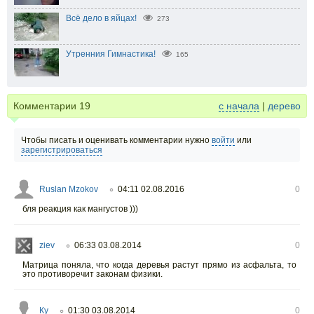
Всё дело в яйцах!
273
Утренния Гимнастика!
165
Комментарии
19
с начала
|
дерево
Чтобы писать и оценивать комментарии нужно
войти
или
зарегистрироваться
Ruslan Mzokov
04:11 02.08.2016
0
○
бля реакция как мангустов )))
ziev
06:33 03.08.2014
0
○
Матрица поняла, что когда деревья растут прямо из асфальта, то
это противоречит законам физики.
Ку
01:30 03.08.2014
0
○