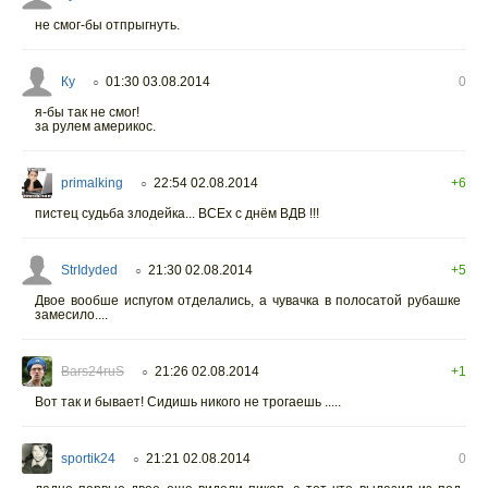
не смог-бы отпрыгнуть.
Ку
01:30 03.08.2014
0
○
я-бы так не смог!
за рулем америкос.
primalking
22:54 02.08.2014
+6
○
пистец судьба злодейка... ВСЕх с днём ВДВ !!!
StrIdyded
21:30 02.08.2014
+5
○
Двое вообше испугом отделались, а чувачка в полосатой рубашке
замесило....
Bars24ruS
21:26 02.08.2014
+1
○
Вот так и бывает! Сидишь никого не трогаешь .....
sportik24
21:21 02.08.2014
0
○