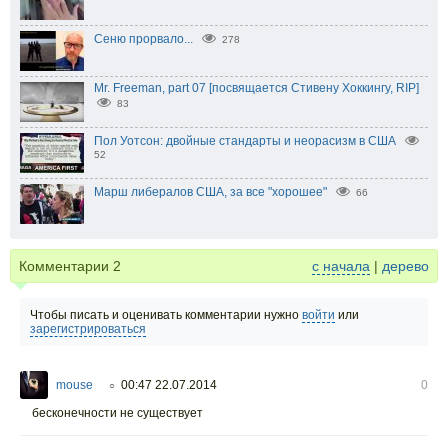
Сеню прорвало...
278
Mr. Freeman, part 07 [посвящается Стивену Хоккингу, RIP]
83
Пол Уотсон: двойные стандарты и неорасизм в США
52
Марш либералов США, за все "хорошее"
66
Комментарии
2
с начала
|
дерево
Чтобы писать и оценивать комментарии нужно
войти
или
зарегистрироваться
mouse
00:47 22.07.2014
0
○
бесконечности не существует