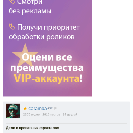
★
caramba
42461
| 0
2365
видео
2616
постов
14
друзей
Дело о пропавших фракталах