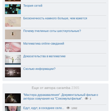
Теория сетей
Бесконечность намного больше, чем кажется
Почему пчелиные соты шестиугольные?
Математика online-свиданий
Доказательства в математике
Сколько информации?
Еще от автора caramba
2365
"Мастера дуракаваляния". Документальный фильм о
актёрах озвучания на "Союзмультфильм".
3
Едут, едут, в соседнее село...
1092