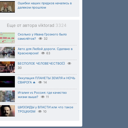
Ошибки наших предков начались в
далеком прошлом
Еще от автора viktorad
3324
Сколько у Ивана Грозного было
самолётов?
32
Авто для Любой дороги. Сделано в
Красноярске!
63
БЕСПОЛОЕ ЧЕЛОВЕЧЕСТВО💥
30
Оккупация ПЛАНЕТЫ ЗЕМЛЯ и НОЧЬ
СВАРОГА 🔥
14
Италия vs Россия: где качество
жизни выше?
11
ШИЗОИДЫ у ВЛАСТИ или что такое
ТРОЦКИЗМ
10