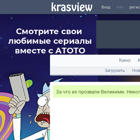
Вход
или
реги
Кино
Загрузить
Нов
За что их прозвали Великими. Нико