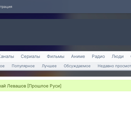
страция
Каналы
Сериалы
Фильмы
Аниме
Радио
Люди
ое
Популярное
Лучшее
Обсуждаемое
Недавно просмо
лай Левашов [Прошлое Руси]