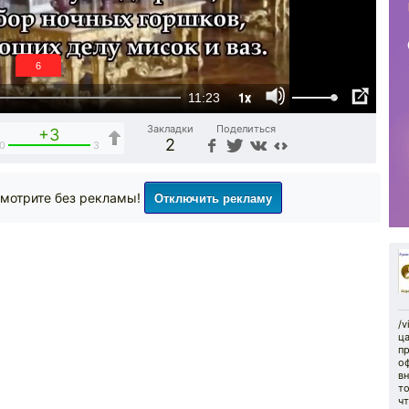
5
1x
11:23
Закладки
Поделиться
+3
2
0
3
Отключить рекламу
мотрите без рекламы!
/v
ца
пр
о
вн
то
чт