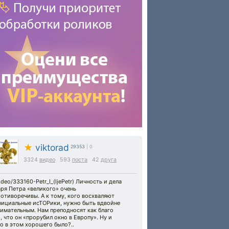
★
viktorad
29353
| 0
3324
видео
593
поста
42
друга
ideo/333160-Petr_I_(ljePetr) Личность и дела
ря Петра «великого» очень
отиворечивы. А к тому, кого восхваляют
фициальные исТОРики, нужно быть вдвойне
имательным. Нам преподносят как благо
, что он «прорубил окно в Европу». Ну и
о в этом хорошего было?..