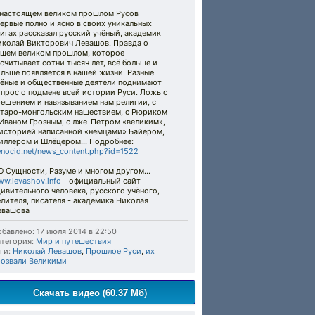
 настоящем великом прошлом Русов
ервые полно и ясно в своих уникальных
игах рассказал русский учёный, академик
иколай Викторович Левашов. Правда о
ашем великом прошлом, которое
считывает сотни тысяч лет, всё больше и
льше появляется в нашей жизни. Разные
чёные и общественные деятели поднимают
прос о подмене всей истории Руси. Ложь с
ещением и навязыванием нам религии, с
атаро-монгольским нашествием, с Рюриком
 Иваном Грозным, с лже-Петром «великим»,
 историей написанной «немцами» Байером,
иллером и Шлёцером... Подробнее:
nocid.net/news_content.php?id=1522
О Сущности, Разуме и многом другом...
w.levashov.info
- официальный сайт
ивительного человека, русского учёного,
лителя, писателя - академика Николая
евашова
бавлено: 17 июля 2014 в 22:50
тегория:
Мир и путешествия
ги:
Николай Левашов
,
Прошлое Руси
,
их
розвали Великими
Скачать видео (60.37 Мб)