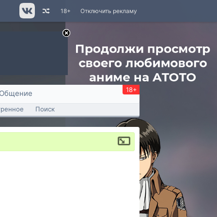
18+
Отключить рекламу
18+
Общение
тренное
Поиск