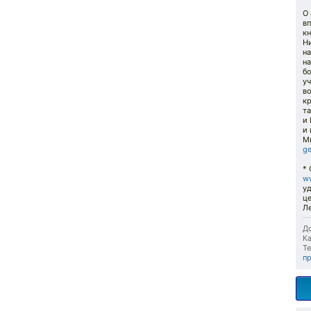
О
вп
кн
Н
н
на
бо
у
во
кр
т
и
и
М
ge
* 
ww
уд
це
Л
До
Ка
Те
п