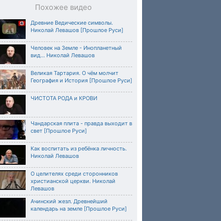
Похожее видео
Древние Ведические символы.
Николай Левашов [Прошлое Руси]
Человек на Земле - Инопланетный
вид... Николай Левашов
Великая Тартария. О чём молчит
География и История [Прошлое Руси]
ЧИСТОТА РОДА и КРОВИ
Чандарская плита - правда выходит в
свет [Прошлое Руси]
Как воспитать из ребёнка личность.
Николай Левашов
О целителях среди сторонников
христианской церкви. Николай
Левашов
Ачинский жезл. Древнейший
календарь на земле [Прошлое Руси]