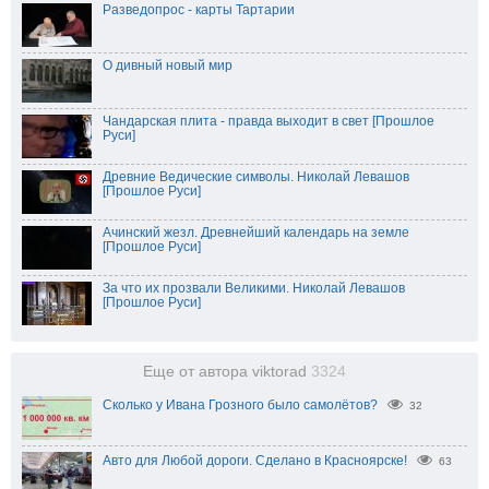
Разведопрос - карты Тартарии
О дивный новый мир
Чандарская плита - правда выходит в свет [Прошлое
Руси]
Древние Ведические символы. Николай Левашов
[Прошлое Руси]
Ачинский жезл. Древнейший календарь на земле
[Прошлое Руси]
За что их прозвали Великими. Николай Левашов
[Прошлое Руси]
Еще от автора viktorad
3324
Сколько у Ивана Грозного было самолётов?
32
Авто для Любой дороги. Сделано в Красноярске!
63