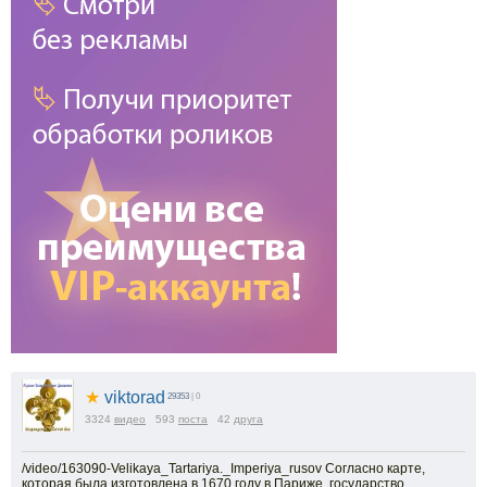
★
viktorad
29353
| 0
3324
видео
593
поста
42
друга
/video/163090-Velikaya_Tartariya._Imperiya_rusov Согласно карте,
которая была изготовлена в 1670 году в Париже, государство