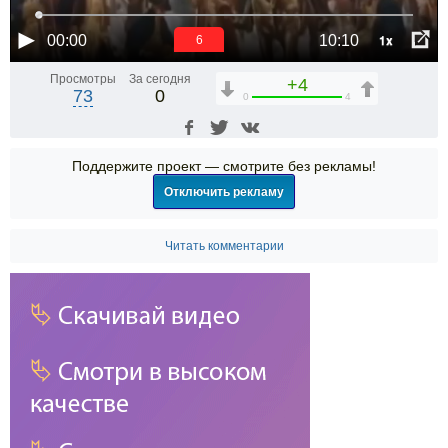
1x
00:00
10:10
6
Просмотры
За сегодня
+4
73
0
0
4
Поддержите проект — смотрите без рекламы!
Отключить рекламу
Читать комментарии