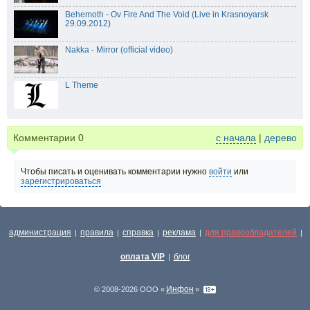
Behemoth - Ov Fire And The Void (Live in Krasnoyarsk
29.09.2012)
Nakka - Mirror (official video)
L Theme
Комментарии
0
с начала
|
дерево
Чтобы писать и оценивать комментарии нужно
войти
или
зарегистрироваться
администрация
правила
справка
реклама
для правообладателей
|
|
|
|
|
оплата VIP
блог
|
Инфон
© 2008-2026 ООО «
»