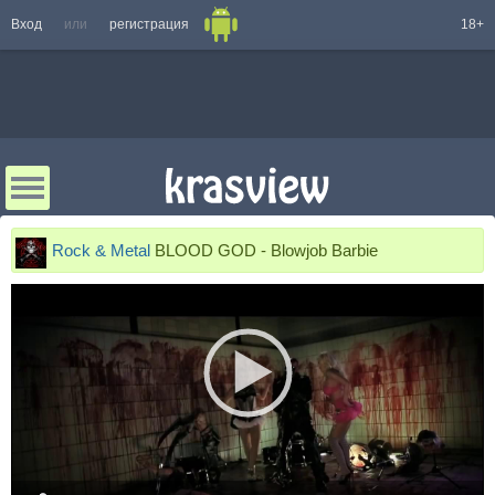
Вход
или
регистрация
18+
Rock & Metal
BLOOD GOD - Blowjob Barbie