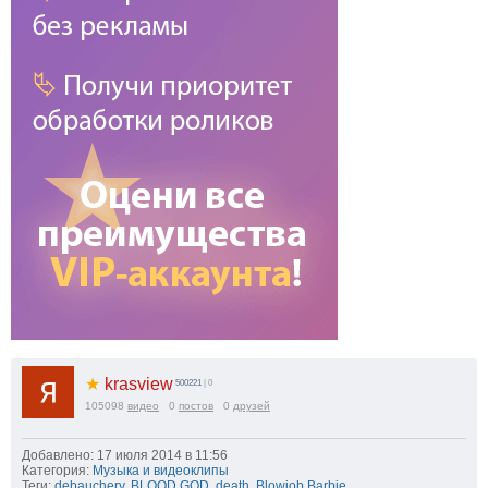
★
krasview
500221
| 0
105098
видео
0
постов
0
друзей
Добавлено: 17 июля 2014 в 11:56
Категория:
Музыка и видеоклипы
Теги:
debauchery
,
BLOOD GOD
,
death
,
Blowjob Barbie