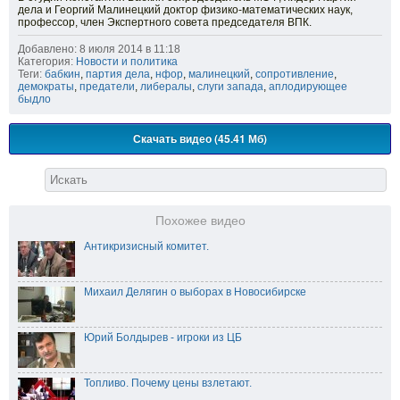
дела и Георгий Малинецкий доктор физико-математических наук,
профессор, член Экспертного совета председателя ВПК.
Добавлено: 8 июля 2014 в 11:18
Категория:
Новости и политика
Теги:
бабкин
,
партия дела
,
нфор
,
малинецкий
,
сопротивление
,
демократы
,
предатели
,
либералы
,
слуги запада
,
аплодирующее
быдло
Скачать видео (45.41 Мб)
Похожее видео
Антикризисный комитет.
Михаил Делягин о выборах в Новосибирске
Юрий Болдырев - игроки из ЦБ
Топливо. Почему цены взлетают.