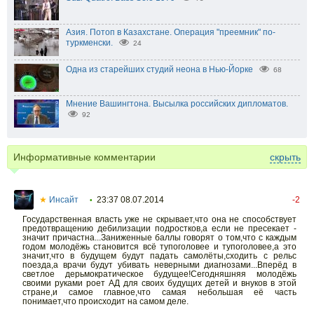
Азия. Потоп в Казахстане. Операция "преемник" по-
туркменски.
24
Одна из старейших студий неона в Нью-Йорке
68
Мнение Вашингтона. Высылка российских дипломатов.
92
Информативные комментарии
скрыть
★
Инсайт
23:37 08.07.2014
-2
•
Государственная власть уже не скрывает,что она не способствует
предотвращению дебилизации подростков,а если не пресекает -
значит причастна...Заниженные баллы говорят о том,что с каждым
годом молодёжь становится всё тупоголовее и тупоголовее,а это
значит,что в будущем будут падать самолёты,сходить с рельс
поезда,а врачи будут убивать неверными диагнозами...Вперёд в
светлое дерьмократическое будущее!Сегодняшняя молодёжь
своими руками роет АД для своих будущих детей и внуков в этой
стране,и самое главное,что самая небольшая её часть
понимает,что происходит на самом деле.