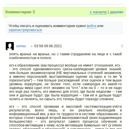
Комментарии
3
с начала
|
дерево
Чтобы писать и оценивать комментарии нужно
войти
или
зарегистрироваться
ssmac
03:58 09.06.2021
0
○
опять враньё на вранье, но с таким страданием на лице и с такой
озабоченностью в голосе;
егэ к образованию (как процессу) вообще не имеет отношения, егэ -
- это способ одномоментного среза-наблюдения уровня знаний;
чем больше экзаменаторов (НЕ вертикальных ступеней экзаменов,
а именно персоналий, выставляющих оценки за одно и то же "в
горизонтали") -- тем больше расхождений этих оценок и тем выше
уровень коррупции, не более того; если самородок из какой-то
задницы мира сдал этот экзамен на "отл." или на 0 -- то и не надо
его ещё раз гонять, егэ именно для этого; где были недоучки -- там
они и дальше будут, где была коррупция -- там её и дальше будут
холить и лелеять, но скрыть это теперь будет гораздо сложнее;
егэ -- это способ проверки и массовой систематизации-учёта
результатов, всего лишь, и он реально необходим в
информационный век; а все те трудности в системе образования, о
которых стонет каждый второй малограмотный (коих подавляющее
большинство) -- это результат самого процесса обучения и
способов мотивации к нему; если мотивации буквально нет (у обеих