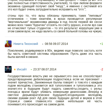
сторон, обучаемой и обучающей), и сам процесс -- говно (а вот это
уже полностью ответственность учителей), то при любом формате
экзамена сдающий получит свой "неуд.", и именно с системой егэ
это кол будет очень затруднительно исправить на "отл.";
стоны про то, что вузы обязаны принимать таких "липовых"
отличников -- тоже ниапчём, в вузах проводится регулярная
"вертикальная" экзаменовка дважды в год; после первой же сесси
можно всех таких "буратин" отсеять по счёту ррразз, и если вуз сам
не отчисляет тупых студентов -- то это результат коррупции уже в
этом самом вузе; не надо валить со своей больной головы на чужую;
Никита Тихонский
08:56 09.07.2014
+1
○
Поколению, родившемуся в 90х, видимо еще повезло застать хотя
бы часть советской системы образования. Пусть даже эта часть
была каплей в океане.
★
Инсайт
23:37 08.07.2014
-2
•
Государственная власть уже не скрывает,что она не способствует
предотвращению дебилизации подростков,а если не пресекает -
значит причастна...Заниженные баллы говорят о том,что с каждым
годом молодёжь становится всё тупоголовее и тупоголовее,а это
значит,что в будущем будут падать самолёты,сходить с рельс
поезда,а врачи будут убивать неверными диагнозами...Вперёд в
светлое дерьмократическое будущее!Сегодняшняя молодёжь
своими руками роет АД для своих будущих детей и внуков в этой
стране,и самое главное,что самая небольшая её часть
понимает,что происходит на самом деле.