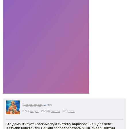
Hanuman
11373
| 0
3747
видео
26568
постов
62
друга
Кто демонтирует классическую систему образования и для чего?
В студии Константин Бабкин сопредседатель МЭФ, лидер Партии