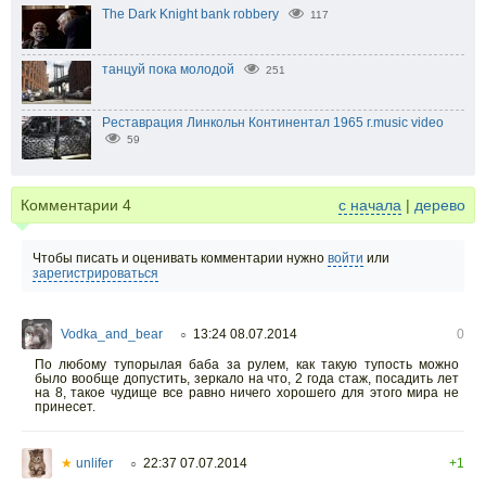
The Dark Knight bank robbery
117
танцуй пока молодой
251
Pеставрация Линкольн Континентал 1965 г.music video
59
Комментарии
4
с начала
|
дерево
Чтобы писать и оценивать комментарии нужно
войти
или
зарегистрироваться
Vodka_and_bear
13:24 08.07.2014
0
○
По любому тупорылая баба за рулем, как такую тупость можно
было вообще допустить, зеркало на что, 2 года стаж, посадить лет
на 8, такое чудище все равно ничего хорошего для этого мира не
принесет.
★
unlifer
22:37 07.07.2014
+1
○