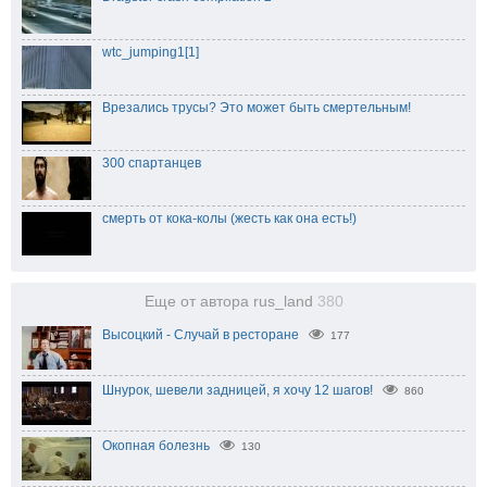
wtc_jumping1[1]
Врезались трусы? Это может быть смертельным!
300 спартанцев
смерть от кока-колы (жесть как она есть!)
Еще от автора rus_land
380
Высоцкий - Случай в ресторане
177
Шнурок, шевели задницей, я хочу 12 шагов!
860
Окопная болезнь
130