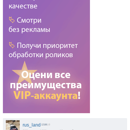
rus_land
12188
| 0