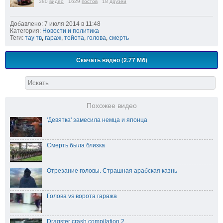
380
видео
1629
постов
18
друзей
Добавлено: 7 июля 2014 в 11:48
Категория:
Новости и политика
Теги:
тау тв
,
гараж
,
тойота
,
голова
,
смерть
Скачать видео (2.77 Мб)
Похожее видео
'Девятка' замесила немца и японца
Смерть была близка
Отрезание головы. Страшная арабская казнь
Голова vs ворота гаража
Dragster crash compilation 2