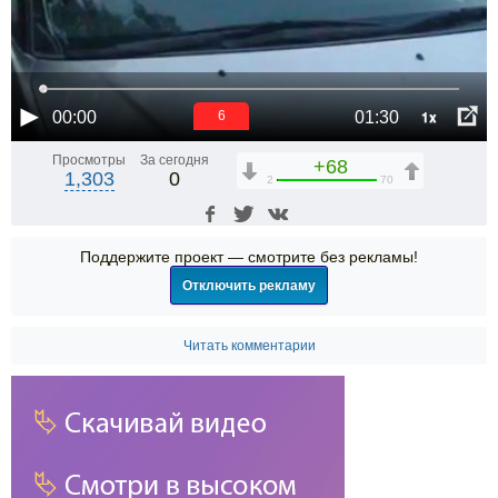
1x
00:00
01:30
6
Просмотры
За сегодня
+68
1,303
0
2
70
Поддержите проект — смотрите без рекламы!
Отключить рекламу
Читать комментарии