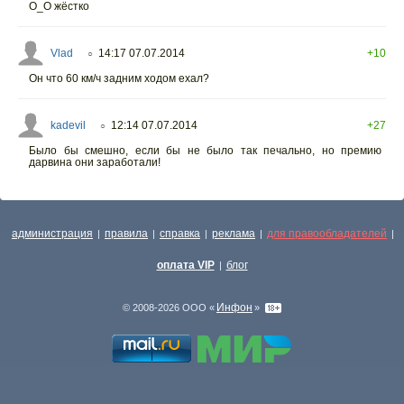
О_О жёстко
Vlad
14:17 07.07.2014
+10
○
Он что 60 км/ч задним ходом ехал?
kadevil
12:14 07.07.2014
+27
○
Было бы смешно, если бы не было так печально, но премию
дарвина они заработали!
администрация
правила
справка
реклама
для правообладателей
|
|
|
|
|
оплата VIP
блог
|
Инфон
© 2008-2026 ООО «
»