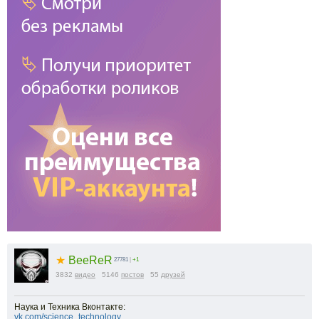
★
BeeReR
27781
|
+1
3832
видео
5146
постов
55
друзей
Наука и Техника Вконтакте:
vk.com/science_technology