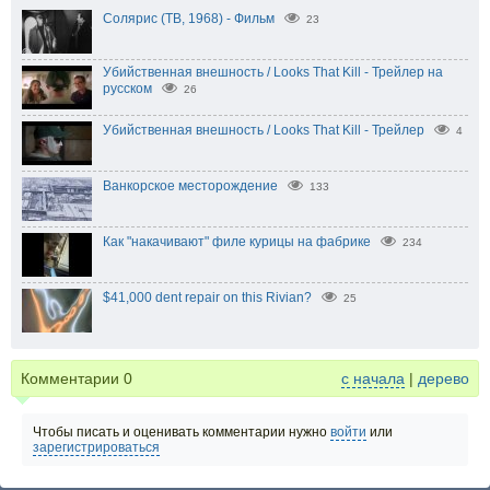
Солярис (ТВ, 1968) - Фильм
23
Убийственная внешность / Looks That Kill - Трейлер на
русском
26
Убийственная внешность / Looks That Kill - Трейлер
4
Ванкорское месторождение
133
Как "накачивают" филе курицы на фабрике
234
$41,000 dent repair on this Rivian?
25
Комментарии
0
с начала
|
дерево
Чтобы писать и оценивать комментарии нужно
войти
или
зарегистрироваться