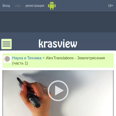
Вход
или
регистрация
18+
Наука и Техника +
AlexTranslations - Землетрясения
(часть 1)