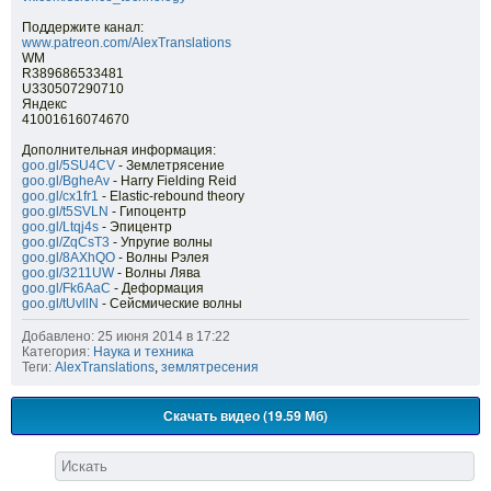
Поддержите канал:
www.patreon.com/AlexTranslations
WM
R389686533481
U330507290710
Яндекс
41001616074670
Дополнительная информация:
goo.gl/5SU4CV
- Землетрясение
goo.gl/BgheAv
- Harry Fielding Reid
goo.gl/cx1fr1
- Elastic-rebound theory
goo.gl/t5SVLN
- Гипоцентр
goo.gl/Ltqj4s
- Эпицентр
goo.gl/ZqCsT3
- Упругие волны
goo.gl/8AXhQO
- Волны Рэлея
goo.gl/3211UW
- Волны Лява
goo.gl/Fk6AaC
- Деформация
goo.gl/tUvllN
- Сейсмические волны
Добавлено: 25 июня 2014 в 17:22
Категория:
Наука и техника
Теги:
AlexTranslations
,
землятресения
Скачать видео (19.59 Мб)