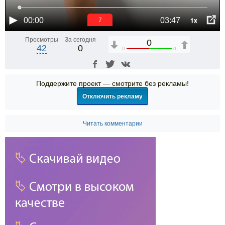
1x
00:00
03:47
6
Просмотры
За сегодня
0
42
0
0
0
Поддержите проект — смотрите без рекламы!
Отключить рекламу
Читать комментарии