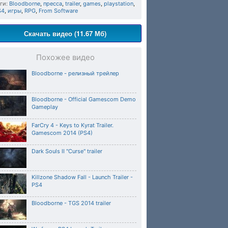
ги:
Bloodborne
,
пресса
,
trailer
,
games
,
playstation
,
S4
,
игры
,
RPG
,
From Software
Скачать видео (11.67 Мб)
Похожее видео
Bloodborne - релизный трейлер
Bloodborne - Official Gamescom Demo
Gameplay
FarCry 4 - Keys to Kyrat Trailer.
Gamescom 2014 (PS4)
Dark Souls II "Curse" trailer
Killzone Shadow Fall - Launch Trailer -
PS4
Bloodborne - TGS 2014 trailer