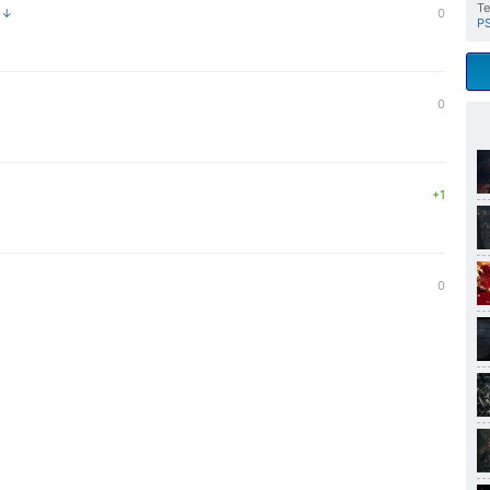
Те
а ↓
0
P
0
+1
0