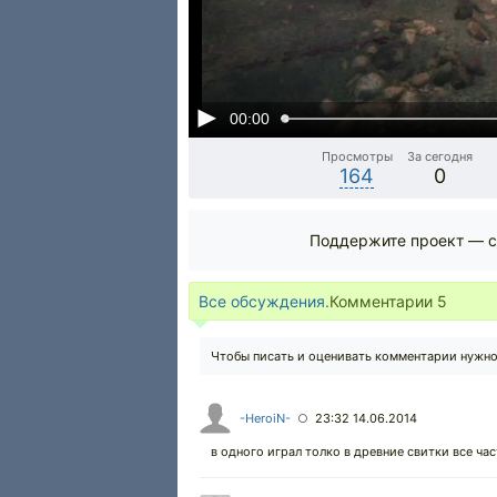
00:00
Просмотры
За сегодня
164
0
Поддержите проект — с
Все обсуждения.
Комментарии
5
Чтобы писать и оценивать комментарии нужн
-HeroiN-
23:32 14.06.2014
○
в одного играл толко в древние свитки все час