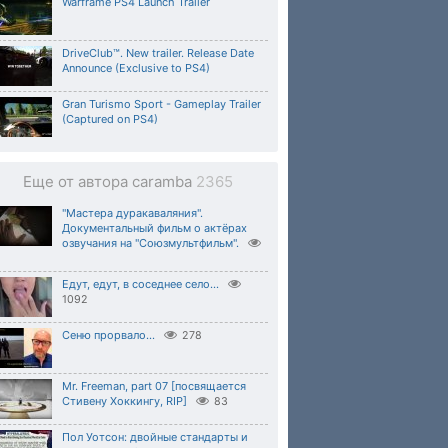
Warframe PS4 Launch Trailer
DriveClub™. New trailer. Release Date
Announce (Exclusive to PS4)
Gran Turismo Sport - Gameplay Trailer
(Captured on PS4)
Еще от автора caramba
2365
"Мастера дуракаваляния".
Документальный фильм о актёрах
озвучания на "Союзмультфильм".
Едут, едут, в соседнее село...
1092
Сеню прорвало...
278
Mr. Freeman, part 07 [посвящается
Стивену Хоккингу, RIP]
83
Пол Уотсон: двойные стандарты и