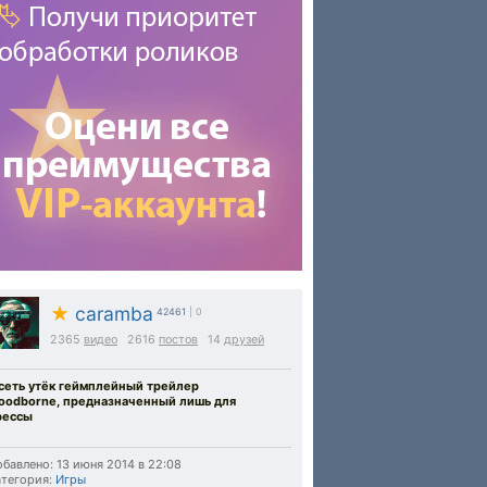
★
caramba
42461
| 0
2365
видео
2616
постов
14
друзей
 сеть утёк геймплейный трейлер
loodborne, предназначенный лишь для
рессы
бавлено: 13 июня 2014 в 22:08
тегория:
Игры