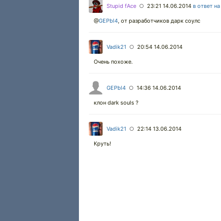
Stupid fAce
23:21 14.06.2014
в ответ н
○
@
GEPbl4
,
от разработчиков дарк соулс
Vadik21
20:54 14.06.2014
○
Очень похоже.
GEPbl4
14:36 14.06.2014
○
клон dark souls ?
Vadik21
22:14 13.06.2014
○
Круть!