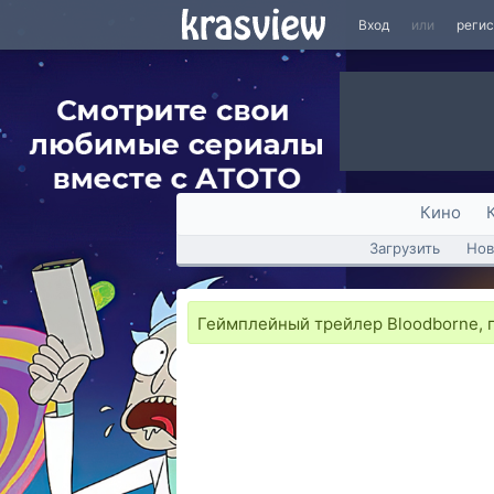
Вход
или
реги
Кино
Загрузить
Нов
Геймплейный трейлер Bloodborne, п