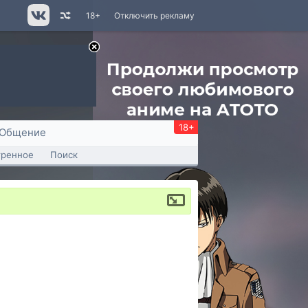
18+
Отключить рекламу
18+
Общение
тренное
Поиск