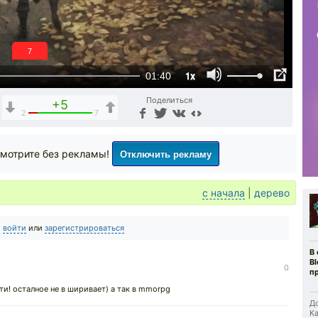
6
1x
01:40
Поделиться
+5
2
7
Отключить рекламу
мотрите без рекламы!
с начала
|
дерево
о
войти
или
зарегистрироваться
В
B
0
п
ти! осталное не в ширивает) а так в mmorpg
До
Ка