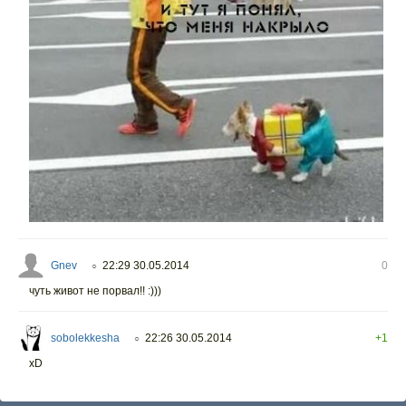
Gnev
22:29 30.05.2014
0
○
чуть живот не порвал!! :)))
sobolekkesha
22:26 30.05.2014
+1
○
xD