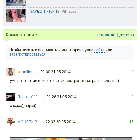
NAKED TikTok 18
1888
Комментарии
5
с начала
|
дерево
Чтобы писать и оценивать комментарии нужно
войти
или
зарегистрироваться
★
unlifer
01:30 31.05.2014
0
•
уже раз третий или четвёртый смотрю - и всё равно смешно)
Renatka111
01:26 31.05.2014
0
○
хахаха))норм))
MOHCTbIP
22:33 30.05.2014
+16
○
...