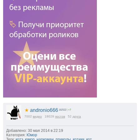
★
andronio666
182522
|
+7
7002
видео
18029
постов
52
друга
Добавлено: 30 мая 2014 в 22:19
Категория:
Юмор
Теги:
котэ
,
юмор
,
наркоман
,
приколы
,
котики
,
кот