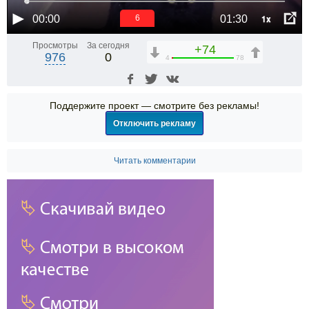
1x
00:00
01:30
6
Просмотры
За сегодня
+74
976
0
4
78
Поддержите проект — смотрите без рекламы!
Отключить рекламу
Читать комментарии