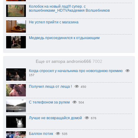
Колобок на новый лад!!! супер. с
волшебниками_HDTVАкадемия Волшебников
Не успел прийти с магазина
Медведь присоединился к отдыхающим
Еще от автора andronio666
7002
Когда спросил у начальника про новогоднюю премию
157
Получил леща от леща !
450
С телефоном за рулем
504
Лучше не возвращайся домой
676
Баллон потик
535