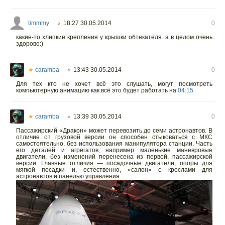
timmmy
18:27 30.05.2014
0
○
какие-то хлипкие крепления у крышки обтекателя. а в целом очень
здорово:)
★
caramba
13:43 30.05.2014
0
○
Для тех кто не хочет всё это слушать, могут посмотреть
компьютерную анимацию как всё это будет работать на
04:15
★
caramba
13:39 30.05.2014
0
○
Пассажирский «Дракон» может перевозить до семи астронавтов. В
отличие от грузовой версии он способен стыковаться с МКС
самостоятельно, без использования манипулятора станции. Часть
его деталей и агрегатов, например маленькие маневровые
двигатели, без изменений перенесена из первой, пассажирской
версии. Главные отличия — посадочные двигатели, опоры для
мягкой посадки и, естественно, «салон» с креслами для
астронавтов и панелью управления.