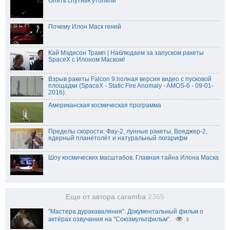
Опять спутник утопили
Почему Илон Маск гений
Кай Мэдисон Трамп | Наблюдаем за запуском ракеты
SpaceX с Илоном Маском!
Взрыв ракеты Falcon 9:полная версия видео с пусковой
площадки (SpaceX - Static Fire Anomaly - AMOS-6 - 09-01-
2016).
Американская космическая программа
Пределы скорости: Фау-2, лунные ракеты, Вояджер-2,
ядерный планетолёт и натуральный логарифм
Шоу космических масштабов. Главная тайна Илона Маска
Еще от автора caramba
2365
"Мастера дуракаваляния". Документальный фильм о
актёрах озвучания на "Союзмультфильм".
3