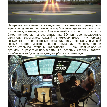
На презентации были также отдельно показаны некоторые узлы и
агрегаты дракона — титаново-карбоновые цистерны высокого
давления для гелия, который нужен, чтобы вытеснять топливо из
баков, полностью напечатанные на 3D-принтере посадочные
двигатели SuperDraco, каждый из которых имеет тягу порядка
восьми тонн, и маневровые двигатели, такие же как у грузовой
версии. Кроме мягкой посадки, двигатели обеспечивают и
дополнительную степень надёжности — при возникновении
проблем с ракетами-носителями на поздних стадиях полёта,
корабль можно будет дотянуть до орбиты с их помощью.