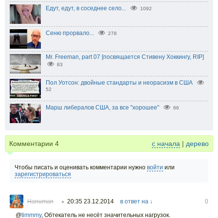
Едут, едут, в соседнее село...
1092
Сеню прорвало...
278
Mr. Freeman, part 07 [посвящается Стивену Хоккингу, RIP]
83
Пол Уотсон: двойные стандарты и неорасизм в США
52
Марш либералов США, за все "хорошее"
66
Комментарии
4
с начала
|
дерево
Чтобы писать и оценивать комментарии нужно
войти
или
зарегистрироваться
Hanuman
20:35 23.12.2014
в ответ на ↓
0
○
@
timmmy
,
Обтекатель не несёт значительных нагрузок.