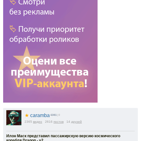
★
caramba
42461
| 0
2365
видео
2616
постов
14
друзей
Илон Маск представил пассажирскую версию космического
корабля Dragon - v2.