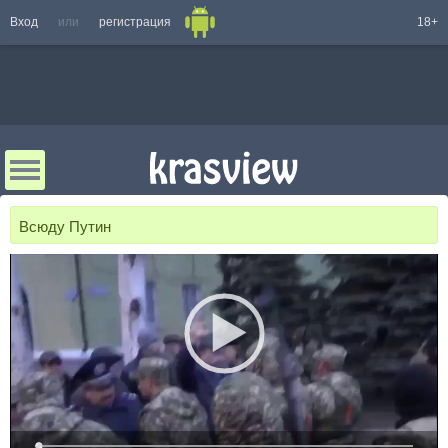
Вход
или
регистрация
18+
Всюду Путин