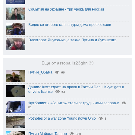
События на Украине - три урока для России
Видео со второго мая, штурм дома профсоюзов
Электорат Януковича, а также Путина и Лукашенко
Еще от автора liz23ghn
39
Путин_Обама
66
Даниил Квят сдает на права в России Daniil Kvyat gets a
driver's license
53
Футболисты «Зенита» стали сотрудниками заправки
81
Potholes or a war zone Youngstown Ohio
8
Путин Майами Танцор
280