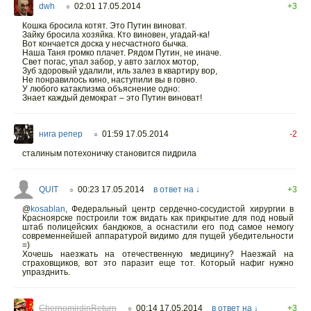
dwh
02:01 17.05.2014
+3
○
Кошка бросила котят. Это Путин виноват.
Зайку бросила хозяйка. Кто виновен, угадай-ка!
Вот кончается доска у несчастного бычка.
Наша Таня громко плачет. Рядом Путин, не иначе.
Свет погас, упал забор, у авто заглох мотор,
Зуб здоровый удалили, иль залез в квартиру вор,
Не понравилось кино, наступили вы в говно.
У любого катаклизма объяснение одно:
Знает каждый демократ – это Путин виноват!
нига репер
01:59 17.05.2014
-2
○
сталиным потехоничку становится пи
д
рила
QUIT
00:23 17.05.2014
в ответ на ↓
+3
○
@
kosablan
,
Федеральный центр сердечно-сосудистой хирургии в
Красноярске построили тож видать как прикрытие для под новый
штаб полицейских бандюков, а оснастили его под самое немогу
современнейшей аппаратурой видимо для пущей убедительности
=)
Хочешь наезжать на отечественную медицину? Наезжай на
страховщиков, вот это паразит еще тот. Который нафиг нужно
упразднить.
ChernomirdinReturn
00:14 17.05.2014
в ответ на ↓
+3
○