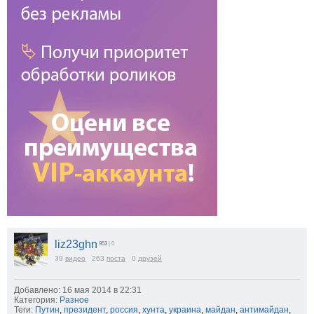
liz23ghn
953
| 0
39
видео
263
поста
0
друзей
Добавлено: 16 мая 2014 в 22:31
Категория:
Разное
Теги:
Путин
,
президент
,
россия
,
хунта
,
украина
,
майдан
,
антимайдан
,