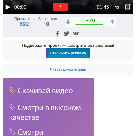
1x
00:00
01:45
6
Просмотры
За сегодня
+79
692
0
6
85
Поддержите проект — смотрите без рекламы!
Отключить рекламу
Читать комментарии