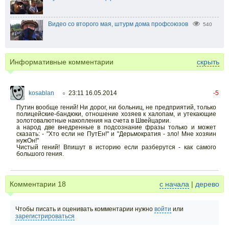
Видео со второго мая, штурм дома профсоюзов
540
Информативные комментарии
скрыть
kosablan
23:11 16.05.2014
-5
○
Путин вообще гений! Ни дорог, ни больниц, не предприятий, только
полицейские-бандюки, отношение хозяев к халопам, и утекающие
золотовалютные накопления на счета в Швейцарии.
а народ две внедренные в подсознание фразы только и может
сказать: - "Хто если не ПутЕн!" и "Дерьмократия - зло! Мне хозяин
нужОн!"
Чистый гений! Впишут в историю если разберутся - как самого
большого гения.
Комментарии
18
с начала
|
дерево
Чтобы писать и оценивать комментарии нужно
войти
или
зарегистрироваться