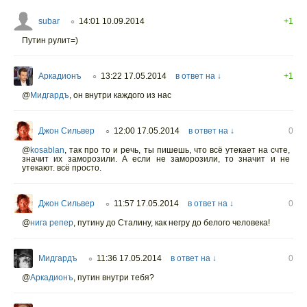
subar
14:01 10.09.2014
+1
○
Путин рулит=)
Аркадионъ
13:22 17.05.2014
в ответ на ↓
+1
○
@
Мидгардъ
,
он внутри каждого из нас
Джон Сильвер
12:00 17.05.2014
в ответ на ↓
0
○
@
kosablan
,
так про то и речь, ты пишешь, что всё утекает на счте,
значит их заморозили. А если не заморозили, то значит и не
утекают. всё просто.
Джон Сильвер
11:57 17.05.2014
в ответ на ↓
0
○
@
нига репер
, путину до Сталину, как негру до белого человека!
Мидгардъ
11:36 17.05.2014
в ответ на ↓
0
○
@
Аркадионъ
,
путин внутри тебя?