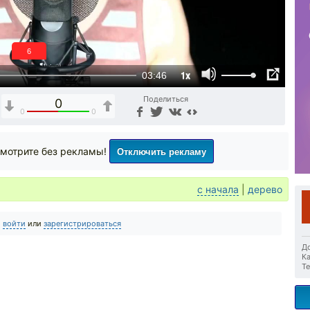
6
1x
03:46
Поделиться
0
0
0
Отключить рекламу
мотрите без рекламы!
с начала
|
дерево
о
войти
или
зарегистрироваться
До
Ка
Те