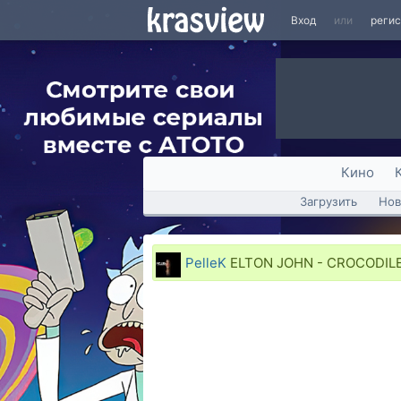
Вход
или
реги
Кино
Загрузить
Нов
PelleK
ELTON JOHN - CROCODILE 