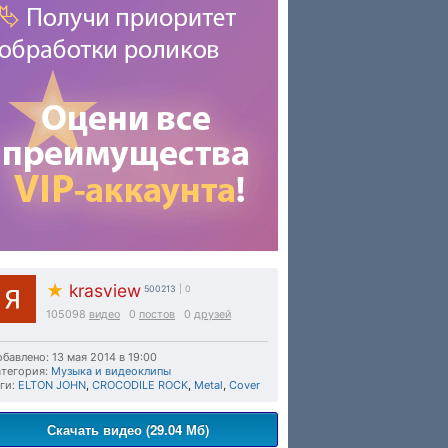
★
krasview
500213
| 0
105098
видео
0
постов
0
друзей
бавлено: 13 мая 2014 в 19:00
тегория:
Музыка и видеоклипы
ги:
ELTON JOHN
,
CROCODILE ROCK
,
Metal
,
Cover
Скачать видео (29.04 Мб)