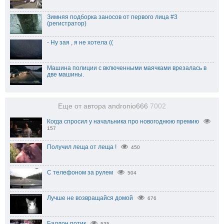
Зимняя подборка заносов от первого лица #3
(регистратор)
- Ну зая , я не хотела ((
Машина полиции с включенными маячками врезалась в
две машины.
Еще от автора andronio666
7002
Когда спросил у начальника про новогоднюю премию
157
Получил леща от леща !
450
С телефоном за рулем
504
Лучше не возвращайся домой
676
Баллон потик
535