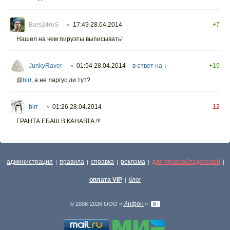
Bars24ruS
17:49 28.04.2014
+7
○
Нашел на чем пируэты выписывать!
JunkyRaver
01:54 28.04.2014
в ответ на ↓
+19
○
@
birr
,
а не ларгус ли тут?
birr
01:26 28.04.2014
-12
○
ГРАНТА ЕБАШ В КАНАВТА !!!
администрация
правила
справка
реклама
для правообладателей
|
|
|
|
|
оплата VIP
блог
|
Инфон
© 2008-2026 ООО «
»