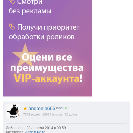
★
andronio666
182522
|
+7
7002
видео
18029
постов
52
друга
Добавлено: 28 апреля 2014 в 00:59
Категория:
Авто и мото