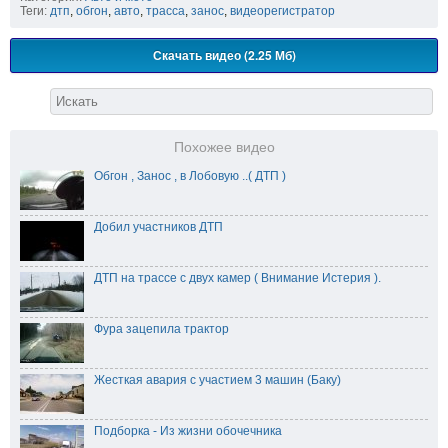
Теги:
дтп
,
обгон
,
авто
,
трасса
,
занос
,
видеорегистратор
Скачать видео (2.25 Мб)
Похожее видео
Обгон , Занос , в Лобовую ..( ДТП )
Добил участников ДТП
ДТП на трассе с двух камер ( Внимание Истерия ).
Фура зацепила трактор
Жесткая авария с участием 3 машин (Баку)
Подборка - Из жизни обочечника