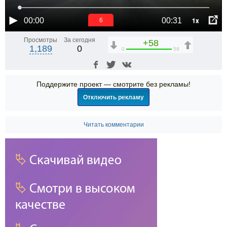
1x
00:00
00:31
6
Просмотры
За сегодня
+58
1,189
0
0
58
Поддержите проект — смотрите без рекламы!
Отключить рекламу
Читать комментарии