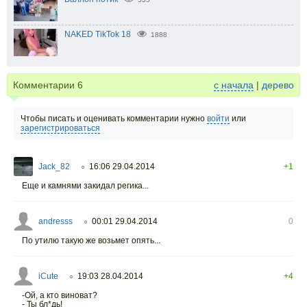
NAKED TikTok 18
1888
Комментарии
6
с начала
|
дерево
Чтобы писать и оценивать комментарии нужно
войти
или
зарегистрироваться
Jack_82
16:06 29.04.2014
+1
○
Еще и камнями закидал регика...
andresss
00:01 29.04.2014
0
○
По утилю такую же возьмет опять...
iCute
19:03 28.04.2014
+4
○
-Ой, а кто виноват?
- Ты бл*дь!