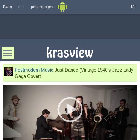
Вход
или
регистрация
18+
Postmodern Music
Just Dance (Vintage 1940's Jazz Lady
Gaga Cover)