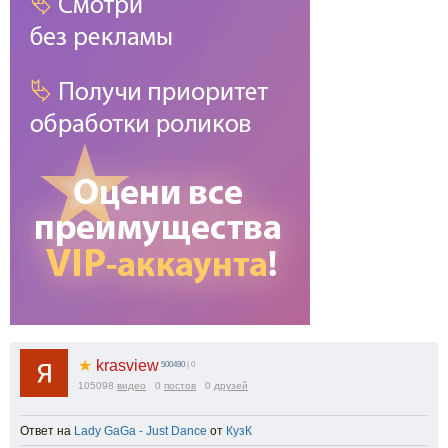
★
krasview
500490
| 0
105098
видео
0
постов
0
друзей
Ответ на
Lady GaGa - Just Dance
от
КузК