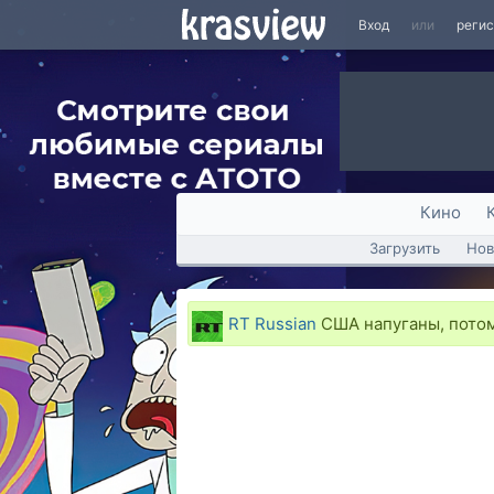
Вход
или
реги
Кино
Загрузить
Нов
RT Russian
США напуганы, потом