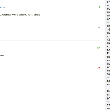
ж
п
на ↓
+1
об
ме
ицильные хоть альтернативные
и
о
ал
не
0
э
п
«Н
СШ
ми
вр
+2
во
Fr
ает.
по
ве
п
ир
-7
на
за
ал
ва
чт
Ti
По
с
ро
то
то
п