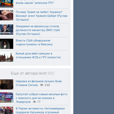
вновь нашли "шпионов ГРУ"
Почему Трамп не любит Украину?
Виноват агент Кремля Орбан! (Руслан
Осташко)
Эпидемия на авианосце стоила
должности министру ВМС США
(Руслан Осташко)
Власти США обнаружили
«наркотуннель» в Мексику
Белый дом ввёл санкции в
отношении ФСБ и ГРУ (новости)
Еще от автора lextt
682
Нарезка из фильмов лучших боев
Стивена Сигала
248
Dailymail собрал самые веселые фото
с женского дня на скачках в
Ливерпуле
77
В Перми активисты «Антимайдана»
подарили Касьянову огромный