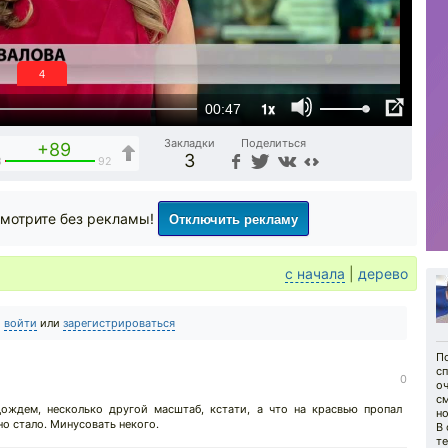
3
1x
00:47
Закладки
Поделиться
+89
3
3
92
Отключить рекламу
мотрите без рекламы!
с начала
|
дерево
о
войти
или
зарегистрироваться
По
с
0
оч
см
ождем, несколько другой масштаб, кстати, а что на красвью пропал
н
о стало. Минусовать некого.
В 
те