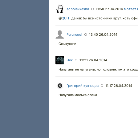
sobolekkesha
11:58 27.04.2014
в ответ 
○
@
QUIT
,
да как бы все источники врут. хоть оф
Furuncool
13:40 26.04.2014
○
Ссыкуняги
Чек
13:21 26.04.2014
○
Напуганы не напуганы, но головняк им это созд
Григорий кузнецов
11:17 26.04.2014
○
Напугала моська слона