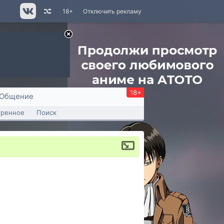
18+
Отключить рекламу
18+
Общение
тренное
Поиск