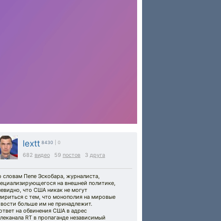
lextt
8430
| 0
682
видео
59
постов
3
друга
 словам Пепе Эскобара, журналиста,
пециализирующегося на внешней политике,
евидно, что США никак не могут
ириться с тем, что монополия на мировые
овости больше им не принадлежит.
ответ на обвинения США в адрес
леканала RT в пропаганде независимый