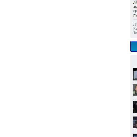
де
а
п
ру
До
Ка
Те