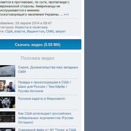
лается в противовес, по сути, пропаганде с
мериканской стороны. Американцы не
рислушиваются к мнению
сскоговорящего населения Украины. ...
»»»
бавлено: 26 апреля 2014 в 09:47
тегория:
Новости и политика
ги:
США
,
власти
,
Вашингтон
,
СМИ
,
запрет
Скачать видео (5.03 Мб)
Похожее видео
Сирия. Доказательства лжи западных
СМИ
Правда о происходящем в США /
Шанс для России / Тим Кёрби /
Руслан Антонов
Русские кадеты в Мэрисвилл .
Как США используют российских
либеральных журналистов (Руслан
Осташко)
Очередной фейк от NY Times: в США