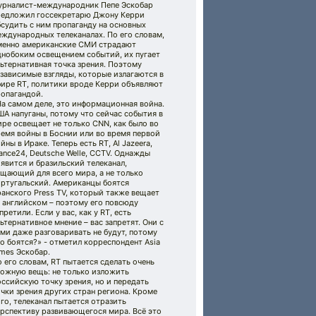
урналист-международник Пепе Эскобар
редложил госсекретарю Джону Керри
судить с ним пропаганду на основных
ждународных телеканалах. По его словам,
менно американские СМИ страдают
днобоким освещением событий, их пугает
ьтернативная точка зрения. Поэтому
зависимые взгляды, которые излагаются в
фире RТ, политики вроде Керри объявляют
ропагандой.
а самом деле, это информационная война.
А напуганы, потому что сейчас события в
ре освещает не только CNN, как было во
емя войны в Боснии или во время первой
йны в Ираке. Теперь есть RT, Al Jazeera,
ance24, Deutsche Welle, CCTV. Однажды
явится и бразильский телеканал,
щающий для всего мира, а не только
ортугальский. Американцы боятся
анского Press TV, который также вещает
 английском – поэтому его повсюду
претили. Если у вас, как у RT, есть
ьтернативное мнение – вас запретят. Они с
ми даже разговаривать не будут, потому
о боятся?» - отметил корреспондент Asia
mes Эскобар.
 его словам, RT пытается сделать очень
ложную вещь: не только изложить
ссийскую точку зрения, но и передать
чки зрения других стран региона. Кроме
го, телеканал пытается отразить
ерспективу развивающегося мира. Всё это