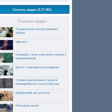
Скачать видео (3.71 Мб)
Похожее видео
Продвинутый способ удаления
зубов))
офигеть!
Стрельба с лука, короткой стрелой с
направляющей.
Skyrim. Снайперское попадание
Отливка наконечника стрелы в
киммерийском стиле из бронзы
Бамбуковый лук-рогатка
Рисковый мужик