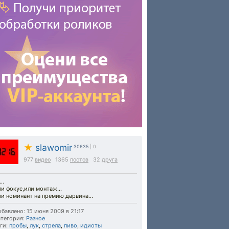
★
slawomir
30635
| 0
977
видео
1365
постов
32
друга
..
и фокус,или монтаж...
и номинант на премию дарвина...
бавлено: 15 июня 2009 в 21:17
тегория:
Разное
ги:
пробы
,
лук
,
стрела
,
пиво
,
идиоты