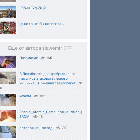
Робин ГУд 2012
ну не то чтобы не попала...
Еще от автора slawomir
977
Пневматик
165
В Ленобласти две храбрые кошки
пытались атаковать лесного
хищника... Помешал стеклопакет⁠
06
качели
192
Special_Atomic_Demolition_Munition_(
SADM)
16
осторожно - холод!
710