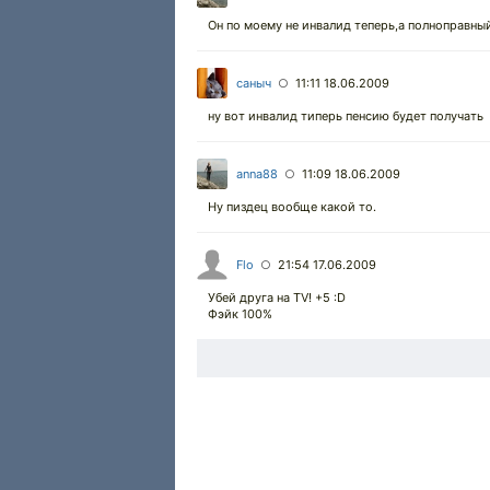
Он по моему не инвалид теперь,а полноправны
саныч
11:11 18.06.2009
○
ну вот инвалид типерь пенсию будет получать
anna88
11:09 18.06.2009
○
Ну пиздец вообще какой то.
Flo
21:54 17.06.2009
○
Убей друга на TV! +5 :D
Фэйк 100%