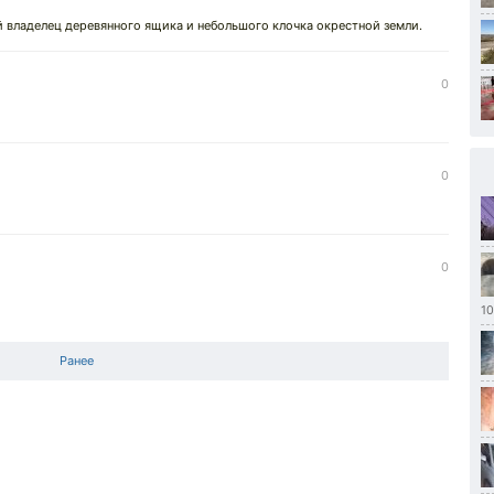
й владелец деревянного ящика и небольшого клочка окрестной земли.
0
0
0
1
Ранее