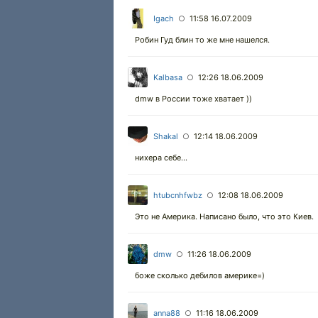
Igach
11:58 16.07.2009
○
Робин Гуд блин то же мне нашелся.
Kalbasa
12:26 18.06.2009
○
dmw в России тоже хватает ))
Shakal
12:14 18.06.2009
○
нихера себе...
htubcnhfwbz
12:08 18.06.2009
○
Это не Америка. Написано было, что это Киев.
dmw
11:26 18.06.2009
○
боже сколько дебилов америке=)
anna88
11:16 18.06.2009
○