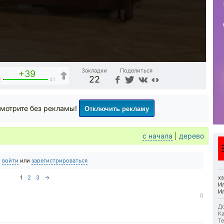
Закладки
Поделиться
+39
22
2
41
Отключить рекламу
мотрите без рекламы!
с начала
|
дерево
о
войти
или
зарегистрироваться
1
2
3
→
хз.
Ил
Ил
0
До
Ка
Те