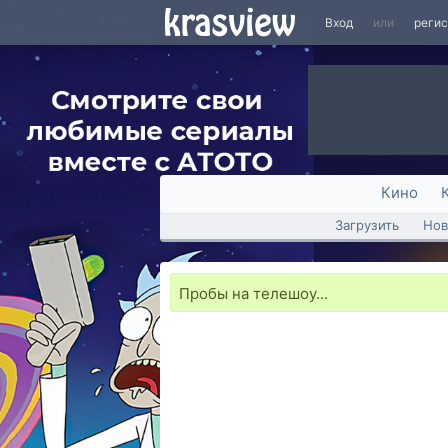
Вход
или
реги
Кино
Загрузить
Нов
Пробы на телешоу...