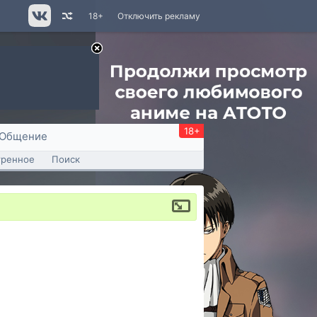
18+
Отключить рекламу
18+
Общение
тренное
Поиск