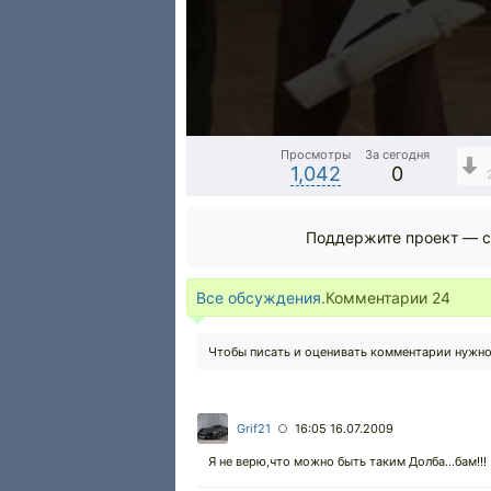
Просмотры
За сегодня
1,042
0
Поддержите проект — с
Все обсуждения.
Комментарии
24
Чтобы писать и оценивать комментарии нужн
Grif21
16:05 16.07.2009
○
Я не верю,что можно быть таким Долба...бам!!!