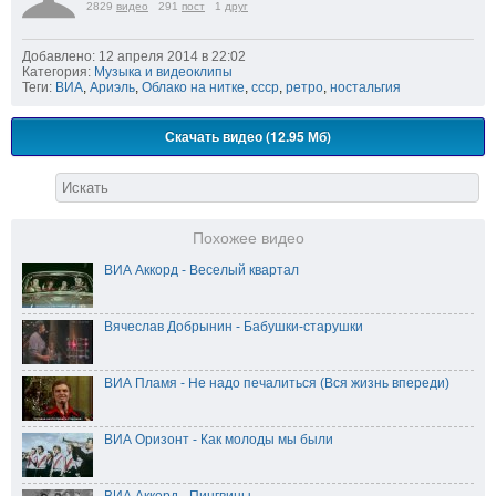
2829
видео
291
пост
1
друг
Добавлено: 12 апреля 2014 в 22:02
Категория:
Музыка и видеоклипы
Теги:
ВИА
,
Ариэль
,
Облако на нитке
,
ссср
,
ретро
,
ностальгия
Скачать видео (12.95 Мб)
Похожее видео
ВИА Аккорд - Весeлый квартал
Вячеслав Добрынин - Бабушки-старушки
ВИА Пламя - Не надо печалиться (Вся жизнь впереди)
ВИА Оризонт - Как молоды мы были