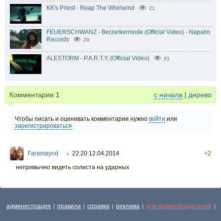
KK's Priest - Reap The Whirlwind
21
FEUERSCHWANZ - Berzerkermode (Official Video) - Napalm
Records
29
ALESTORM - P.A.R.T.Y. (Official Video)
21
Комментарии
1
с начала
|
дерево
Чтобы писать и оценивать комментарии нужно
войти
или
зарегистрироваться
Faramaynd
22:20 12.04.2014
+2
○
непривычно видеть солиста на ударных
администрация
правила
справка
реклама
для правообладателей
|
|
|
|
|