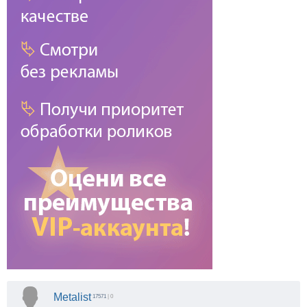
Metalist
17571
| 0