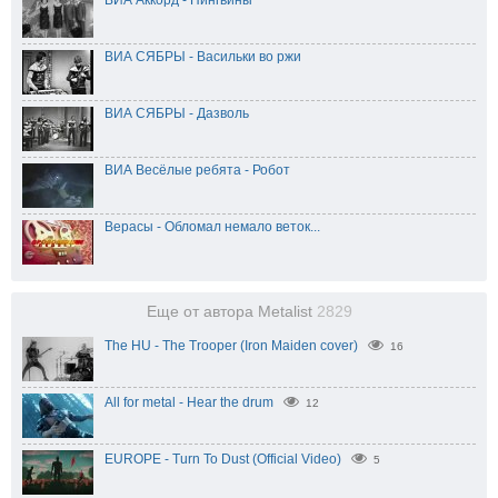
ВИА Аккорд - Пингвины
ВИА СЯБРЫ - Васильки во ржи
ВИА СЯБРЫ - Дазволь
ВИА Весёлые ребята - Робот
Верасы - Обломал немало веток...
Еще от автора Metalist
2829
The HU - The Trooper (Iron Maiden cover)
16
All for metal - Hear the drum
12
EUROPE - Turn To Dust (Official Video)
5