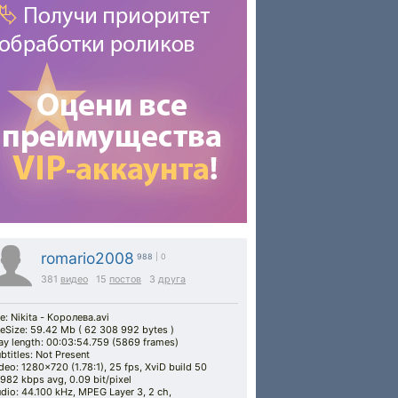
romario2008
988
| 0
381
видео
15
постов
3
друга
le: Nikita - Королева.avi
leSize: 59.42 Mb ( 62 308 992 bytes )
ay length: 00:03:54.759 (5869 frames)
btitles: Not Present
deo: 1280x720 (1.78:1), 25 fps, XviD build 50
982 kbps avg, 0.09 bit/pixel
dio: 44.100 kHz, MPEG Layer 3, 2 ch,