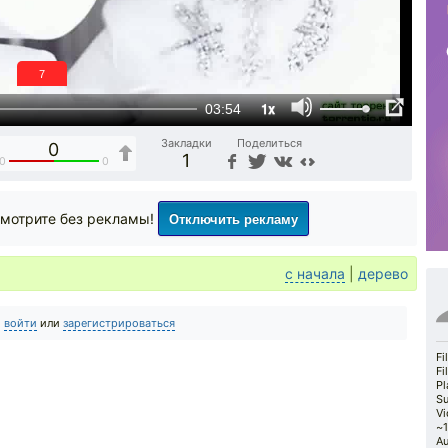
6
1x
03:54
Закладки
Поделиться
0
1
0
0
Отключить рекламу
мотрите без рекламы!
с начала
|
дерево
о
войти
или
зарегистрироваться
Fi
Fi
Pl
Su
Vi
~1
Au