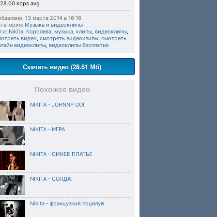
28.00 kbps avg
бавлено: 13 марта 2014 в 16:16
тегория:
Музыка и видеоклипы
ги:
Nikita
,
Королева
,
музыка
,
клипы
,
видеоклипы
,
мотреть видео
,
смотреть видеоклипы
,
смотреть
нлайн видеоклипы
,
видеоклипы бесплатно
Скачать видео (28.61 Мб)
Похожее видео
NIKITA - JOHNNY GO!
NIKITA - ИГРА
NIKITA - СИНЕЕ ПЛАТЬЕ
NIKITA - СОЛДАТ
Nikita - французкий поцелуй