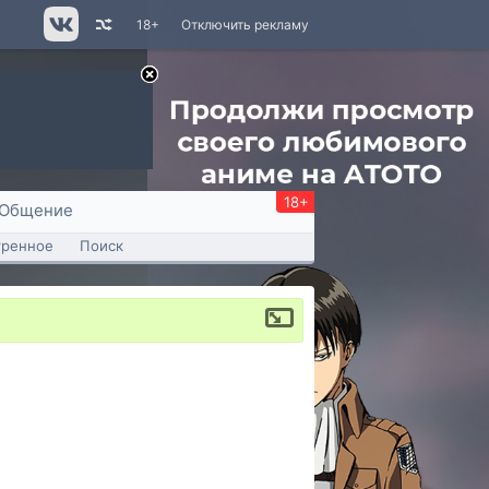
18+
Отключить рекламу
18+
Общение
тренное
Поиск