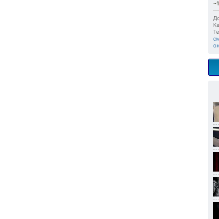
~1
До
Ка
Те
с
о