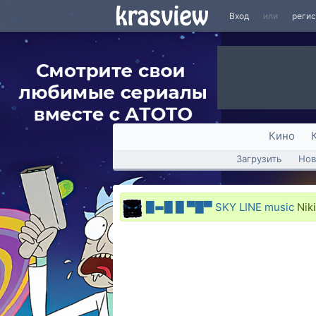
Вход
или
реги
Кино
Загрузить
Нов
█▬█ █ ▀█▀ SKY LINE music
Niki