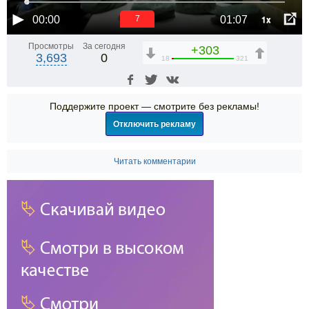
1x
00:00
01:07
7
Просмотры
За сегодня
+303
3,693
0
18
321
Поддержите проект — смотрите без рекламы!
Отключить рекламу
Читать комментарии