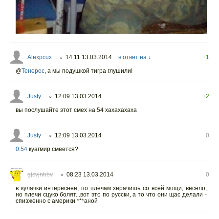
Alexpcux
14:11 13.03.2014
в ответ на ↓
+1
○
@
Тенерес
,
а мы подушкой тигра глушили!
Justy
12:09 13.03.2014
+2
○
вы послушайте этот смех на 54 хахахахаха
Justy
12:09 13.03.2014
0
○
0:54
куагмир смеется?
gjcvjnhbv
08:23 13.03.2014
0
○
в кулачки интереснее, по плечам херачишь со всей мощи, весело,
но плечи сцуко болят...вот это по русски, а то что они щас делали -
спизженно с америки ***аной