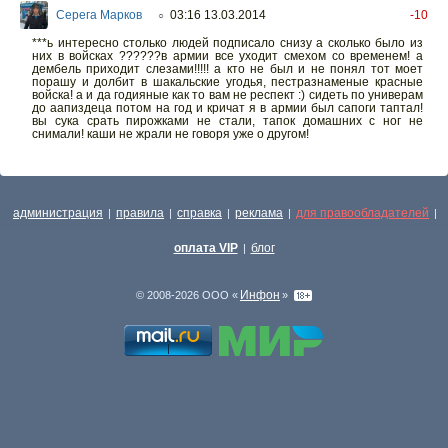
Серега Марков
03:16 13.03.2014
-10
○
***ь интересно столько людей подписало снизу а сколько было из
них в войсках ??????в армии все уходит смехом со временем! а
дембель приходит слезами!!!!! а кто не был и не понял тот моет
порашу и долбит в шакальские угодья, пестразнаменые красные
войска! а и да годияные как то вам не респект :) сидеть по универам
до аапиздеца потом на год и кричат я в армии был сапоги таптал!
вы сука срать пирожками не стали, тапок домашних с ног не
снимали! каши не жрали не говоря уже о другом!
администрация
правила
справка
реклама
для правообладателей
|
|
|
|
|
оплата VIP
блог
|
Инфон
© 2008-2026 ООО «
»