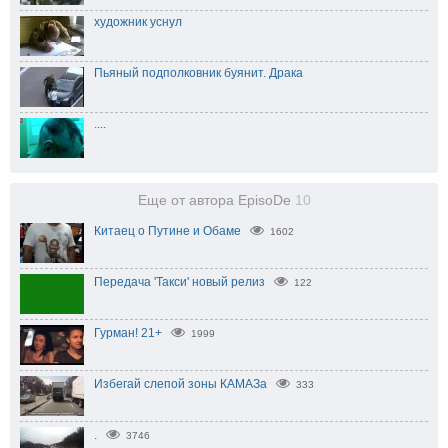
художник уснул
Пьяный подполковник буянит. Драка
....
Еще от автора EpisoDe
10
Китаец о Путине и Обаме
1602
Передача 'Такси' новый релиз
122
Гурман! 21+
1999
Избегай слепой зоны КАМАЗа
333
.
3746