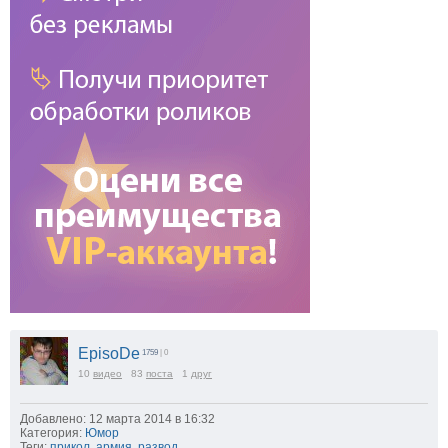
EpisoDe
1759
| 0
10
видео
83
поста
1
друг
Добавлено: 12 марта 2014 в 16:32
Категория:
Юмор
Теги:
прикол
,
армия
,
развод