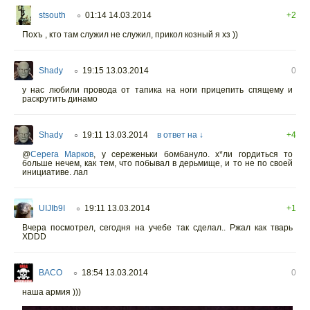
stsouth
01:14 14.03.2014
+2
○
Похъ , кто там служил не служил, прикол козный я хз ))
Shady
19:15 13.03.2014
0
○
у нас любили провода от тапика на ноги прицепить спящему и
раскрутить динамо
Shady
19:11 13.03.2014
в ответ на ↓
+4
○
@
Серега Марков
, у сереженьки бомбануло. х*ли гордиться то
больше нечем, как тем, что побывал в дерьмище, и то не по своей
инициативе. лал
UIJIb9I
19:11 13.03.2014
+1
○
Вчера посмотрел, сегодня на учебе так сделал.. Ржал как тварь
XDDD
BACO
18:54 13.03.2014
0
○
наша армия )))