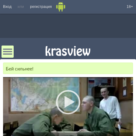
Вход
или
регистрация
18+
Бей сильнее!