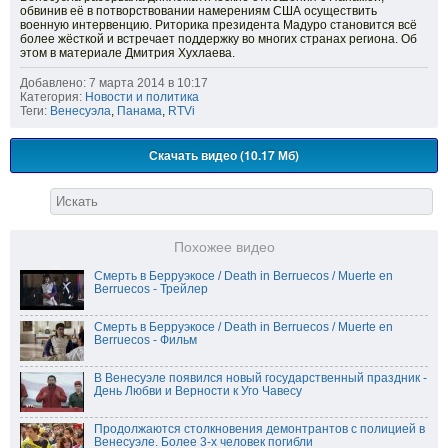
обвинив её в потворствовании намерениям США осуществить
военную интервенцию. Риторика президента Мадуро становится всё
более жёсткой и встречает поддержку во многих странах региона. Об
этом в материале Дмитрия Хухлаева.
Добавлено: 7 марта 2014 в 10:17
Категория:
Новости и политика
Теги:
Венесуэла
,
Панама
,
RTVi
Скачать видео (10.17 Мб)
Похожее видео
Смерть в Берруэкосе / Death in Berruecos / Muerte en
Berruecos - Трейлер
Смерть в Берруэкосе / Death in Berruecos / Muerte en
Berruecos - Фильм
В Венесуэле появился новый государственный праздник -
День Любви и Верности к Уго Чавесу
Продолжаются столкновения демонтрантов с полицией в
Венесуэле. Более 3-х человек погибли