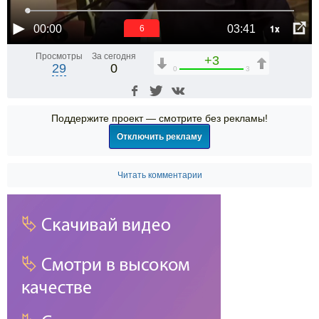
1x
00:00
03:41
6
Просмотры
За сегодня
+3
29
0
0
3
Поддержите проект — смотрите без рекламы!
Отключить рекламу
Читать комментарии