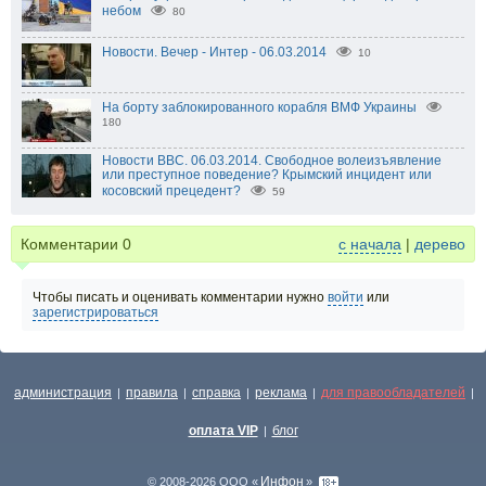
небом
80
Новости. Вечер - Интер - 06.03.2014
10
На борту заблокированного корабля ВМФ Украины
180
Новости BBC. 06.03.2014. Свободное волеизъявление
или преступное поведение? Крымский инцидент или
косовский прецедент?
59
Комментарии
0
с начала
|
дерево
Чтобы писать и оценивать комментарии нужно
войти
или
зарегистрироваться
администрация
правила
справка
реклама
для правообладателей
|
|
|
|
|
оплата VIP
блог
|
Инфон
© 2008-2026 ООО «
»