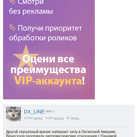
DX_LINE
23642
| 0
12986
видео
4249
постов
42
друга
Другой серъёзный кризис набирает силу в Латинской Америке.
Венесуэла разорвала дипломатические отношения с Панамой,