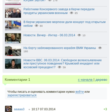
Кэтрин Эштон?
176
Работники Консервного завода в Керчи передали
продукты украинским военным
85
В Керчи украинские морпехи дали концерт под открытым
небом
80
Новости. Вечер - Интер - 06.03.2014
10
На борту заблокированного корабля ВМФ Украины
180
Новости BBC. 06.03.2014. Свободное волеизъявление
или преступное поведение? Крымский инцидент или
косовский прецедент?
59
Комментарии
1
с начала
|
дерево
Чтобы писать и оценивать комментарии нужно
войти
или
зарегистрироваться
ааааа3
10:17 07.03.2014
+3
○