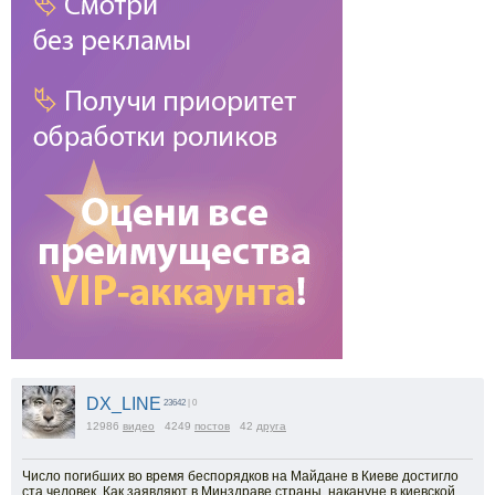
DX_LINE
23642
| 0
12986
видео
4249
постов
42
друга
Число погибших во время беспорядков на Майдане в Киеве достигло
ста человек. Как заявляют в Минздраве страны, накануне в киевской