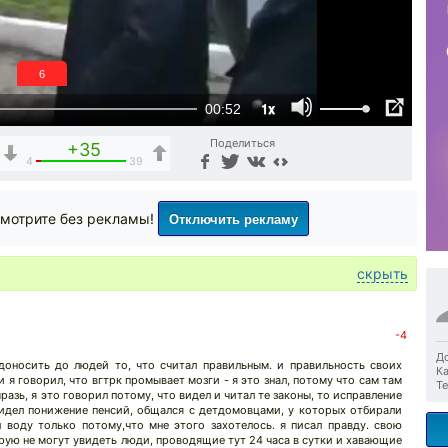
5
1x
00:52
Поделиться
+35
4
39
Отключить рекламу
мотрите без рекламы!
скрыть
-4
До
 доносить до людей то, что считал правильным. и правильность своих
Ка
и я говорил, что вгтрк промывает мозги - я это знал, потому что сам там
Те
мразь, я это говорил потому, что видел и читал те законы, то исправление
видел понижение пенсий, общался с детдомовцами, у которых отбирали
л воду только потому,что мне этого захотелось. я писал правду. свою
рую не могут увидеть люди, проводящие тут 24 часа в сутки и хавающие