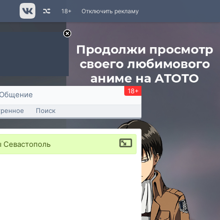
18+
Отключить рекламу
18+
Общение
тренное
Поиск
ы Севастополь