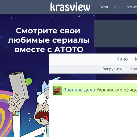
Вход
или
реги
Кино
Загрузить
Нов
Военное дело
Украинские офице