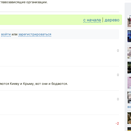
 главозависящие организации.
с начала
|
дерево
о
войти
или
зарегистрироваться
0
0
яются Киеву и Крыму, вот они и бодаются.
0
в
-2