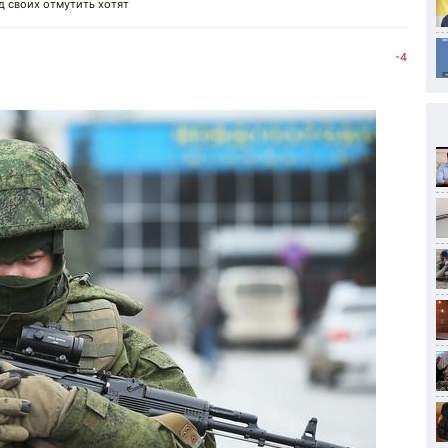
д своих отмутить хотят
-4