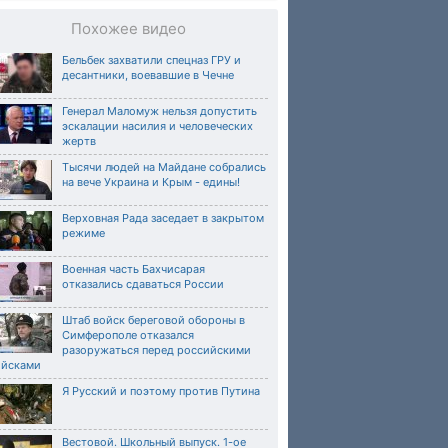
Похожее видео
Бельбек захватили спецназ ГРУ и
десантники, воевавшие в Чечне
Генерал Маломуж нельзя допустить
эскалации насилия и человеческих
жертв
Тысячи людей на Майдане собрались
на вече Украина и Крым - едины!
Верховная Рада заседает в закрытом
режиме
Военная часть Бахчисарая
отказались сдаваться России
Штаб войск береговой обороны в
Симферополе отказался
разоружаться перед российскими
ойсками
Я Русский и поэтому против Путина
Вестовой. Школьный выпуск. 1-ое