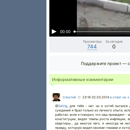
00:00
Просмотры
За сегодня
744
0
Поддержите проект — с
Информативные комментарии
Слоктей
23:16 02.03.2014
в ответ на ↓
○
@
Seling
,
для тебя - нет. но я хотяб пытался
суждений я брал только из личного опыта. есл
работал. если я говорил, что наш президент - 
конституции, видел темпы роста инфляции, 
квартиры... да многое чего. я никогда не ли
правду, которую видел своими глазами и кото