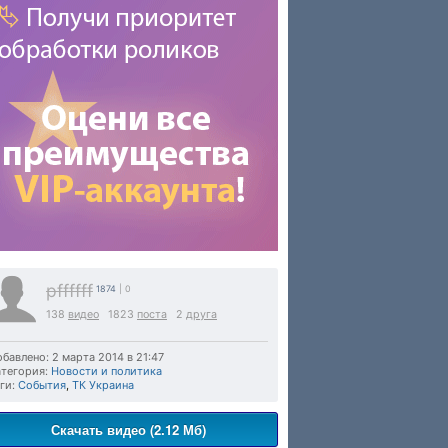
pffffff
1874
| 0
138
видео
1823
поста
2
друга
бавлено: 2 марта 2014 в 21:47
тегория:
Новости и политика
ги:
События
,
ТК Украина
Скачать видео (2.12 Мб)