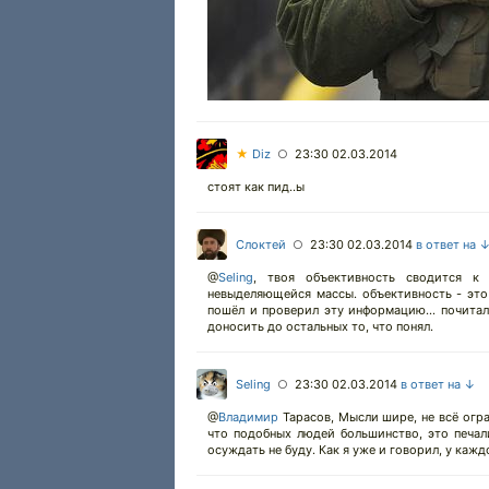
★
Diz
23:30 02.03.2014
○
стоят как пид..ы
Слоктей
23:30 02.03.2014
в ответ на 
○
@
Seling
,
твоя объективность сводится к
невыделяющейся массы. объективность - это
пошёл и проверил эту информацию... почита
доносить до остальных то, что понял.
Seling
23:30 02.03.2014
в ответ на ↓
○
@
Владимир
Тарасов, Мысли шире, не всё огра
что подобных людей большинство, это печали
осуждать не буду. Как я уже и говорил, у кажд