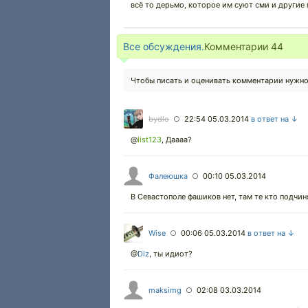
всё то дерьмо, которое им суют сми и другие
Все обсуждения.
Комментарии
44
Чтобы писать и оценивать комментарии нужн
bydlo
22:54 05.03.2014
в ответ на ↓
○
@
list123
,
Даааа?
Фалеюшка
00:10 05.03.2014
○
В Севастополе фашиков нет, там те кто подчин
Wise
00:06 05.03.2014
в ответ на ↓
○
@
Diz
,
ты идиот?
maksimg
02:08 03.03.2014
○