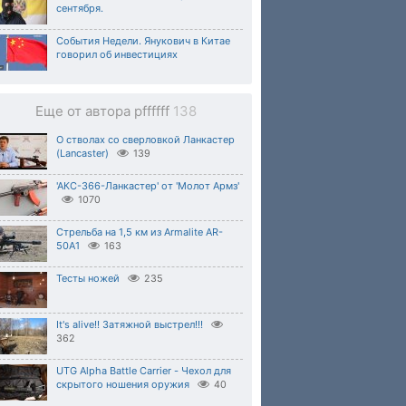
сентября.
События Недели. Янукович в Китае
говорил об инвестициях
Еще от автора pffffff
138
О стволах со сверловкой Ланкастер
(Lancaster)
139
'АКС-366-Ланкастер' от 'Молот Армз'
1070
Стрельба на 1,5 км из Armalite AR-
50A1
163
Тесты ножей
235
It's alive!! Затяжной выстрел!!!
362
UTG Alpha Battle Carrier - Чехол для
скрытого ношения оружия
40