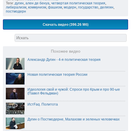
Теги:
дугин
,
ален де бенуа
,
четвертая политическая теория
,
либерализм
,
коммунизм
,
фашизм
,
модерн
,
государство
,
делягин
,
постмодерн
Скачать видео (396.26 Мб)
Похожее видео
Александр Дугин - 4-я политическая теория
Новая политическая теория России
Идеология свой и чужой: Спроси про Крым и про 90-ые
(Павел Фельдман)
ИстFaq. Политота
Дугин о Постмодерне, Малахове и зеленых человечках