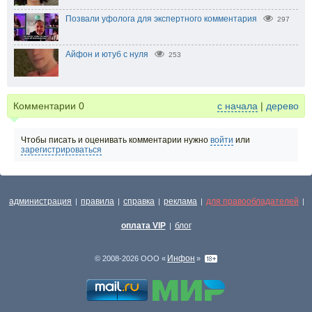
Позвали уфолога для экспертного комментария
297
Айфон и ютуб с нуля
253
Комментарии
0
с начала
|
дерево
Чтобы писать и оценивать комментарии нужно
войти
или
зарегистрироваться
администрация
правила
справка
реклама
для правообладателей
|
|
|
|
|
оплата VIP
блог
|
Инфон
© 2008-2026 ООО «
»