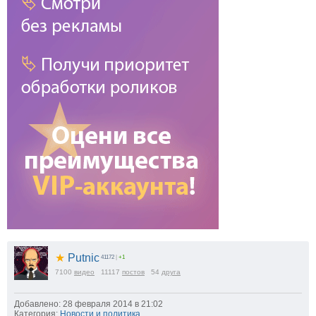
★
Putnic
41172
|
+1
7100
видео
11117
постов
54
друга
Добавлено: 28 февраля 2014 в 21:02
Категория:
Новости и политика