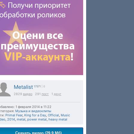
Metalist
17571
| 0
2829
видео
291
пост
1
друг
бавлено: 1 февраля 2014 в 11:22
тегория:
Музыка и видеоклипы
ги:
Primal Fear
,
King for a Day
,
Official
,
Music
deo
,
2014
,
metal
,
power metal
,
heavy metal
Скачать видео (29.9 Мб)