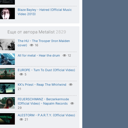
Blaze Bayley - Hatred (Official Music
Video 2013)
Еще от автора Metalist
2829
The HU - The Trooper (Iron Maiden
cover)
16
All for metal - Hear the drum
12
EUROPE - Turn To Dust (Official Video)
5
KK's Priest - Reap The Whirlwind
21
FEUERSCHWANZ - Berzerkermode
(Official Video) - Napalm Records
29
ALESTORM - P.A.R.T.Y. (Official Video)
21