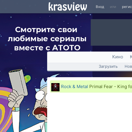
Вход
или
реги
Кино
Загрузить
Нов
Rock & Metal
Primal Fear - King fo