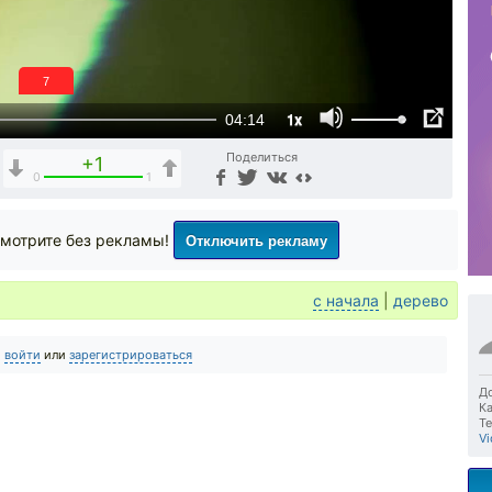
6
1x
04:14
Поделиться
+1
0
1
Отключить рекламу
мотрите без рекламы!
с начала
|
дерево
о
войти
или
зарегистрироваться
До
Ка
Те
Vi