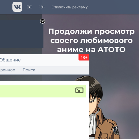
18+
Отключить рекламу
18+
Общение
тренное
Поиск