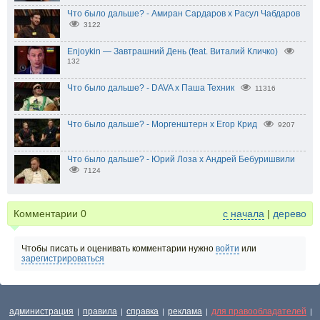
Что было дальше? - Амиран Сардаров х Расул Чабдаров
3122
Enjoykin — Завтрашний День (feat. Виталий Кличко)
132
Что было дальше? - DAVA х Паша Техник
11316
Что было дальше? - Моргенштерн x Егор Крид
9207
Что было дальше? - Юрий Лоза х Андрей Бебуришвили
7124
Комментарии
0
с начала
|
дерево
Чтобы писать и оценивать комментарии нужно
войти
или
зарегистрироваться
администрация
правила
справка
реклама
для правообладателей
|
|
|
|
|