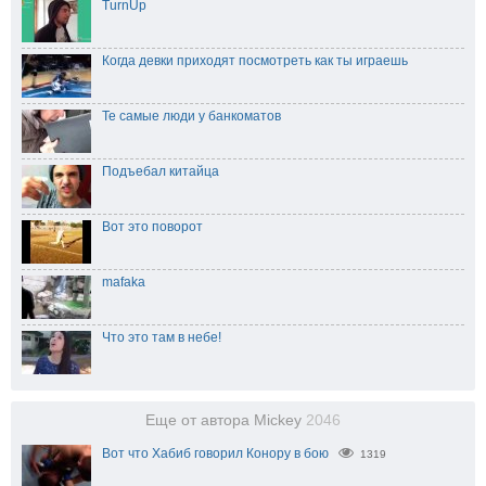
TurnUp
Когда девки приходят посмотреть как ты играешь
Те самые люди у банкоматов
Подъебал китайца
Вот это поворот
mafaka
Что это там в небе!
Еще от автора Mickey
2046
Вот что Хабиб говорил Конору в бою
1319