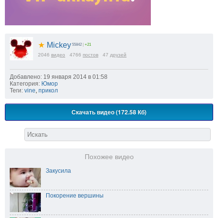
★
Mickey
55842
|
+21
2046
видео
4766
постов
47
друзей
Добавлено: 19 января 2014 в 01:58
Категория:
Юмор
Теги:
vine
,
прикол
Скачать видео (172.58 Кб)
Похожее видео
Закусила
Покорение вершины