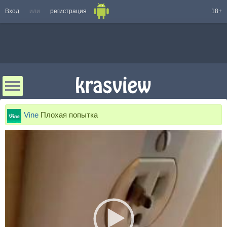
Вход
или
регистрация
18+
Vine
Плохая попытка