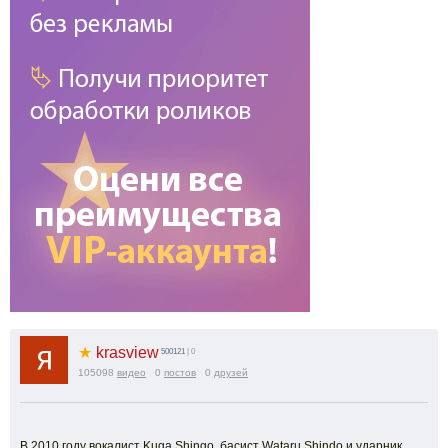
★
krasview
500121
| 0
105098
видео
0
постов
0
друзей
В 2010 году вокалист Kuga Shingo, басист Wataru Shindo и ударник