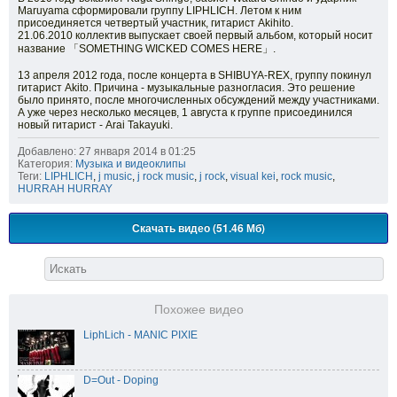
Maruyama сформировали группу LIPHLICH. Летом к ним
присоединяется четвертый участник, гитарист Akihito.
21.06.2010 коллектив выпускает своей первый альбом, который носит
название 「SOMETHING WICKED COMES HERE」.
13 апреля 2012 года, после концерта в SHIBUYA-REX, группу покинул
гитарист Akito. Причина - музыкальные разногласия. Это решение
было принято, после многочисленных обсуждений между участниками.
А уже через несколько месяцев, 1 августа к группе присоединился
новый гитарист - Arai Takayuki.
Добавлено: 27 января 2014 в 01:25
Категория:
Музыка и видеоклипы
Теги:
LIPHLICH
,
j music
,
j rock music
,
j rock
,
visual kei
,
rock music
,
HURRAH HURRAY
Скачать видео (51.46 Мб)
Похожее видео
LiphLich - MANIC PIXIE
D=Out - Doping