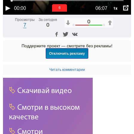
1x
00:00
06:07
6
Просмотры
За сегодня
0
7
0
0
0
Поддержите проект — смотрите без рекламы!
Отключить рекламу
Читать комментарии