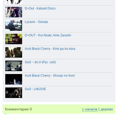
D=Out - Kabuki Disco
Lycaon - Gossip
D=OUT - Koi Abaki, Ame Zarashi
Acid Black Cherry - Kimi ga Iru kara
SuG – do.0 (Рус. саб)
Acid Black Cherry - Shoujo no Inori
SuG - Life2DiE
Комментарии
0
с начала
|
дерево