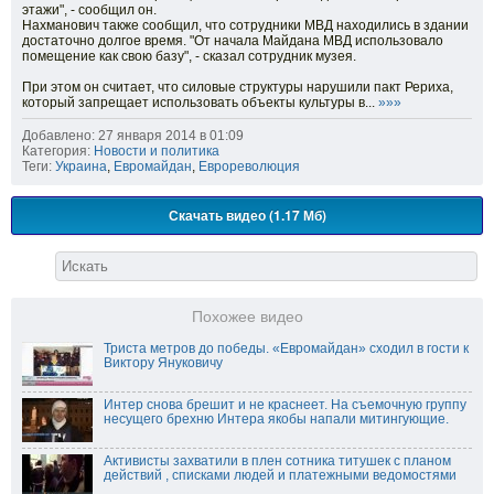
этажи", - сообщил он.
Нахманович также сообщил, что сотрудники МВД находились в здании
достаточно долгое время. "От начала Майдана МВД использовало
помещение как свою базу", - сказал сотрудник музея.
При этом он считает, что силовые структуры нарушили пакт Рериха,
который запрещает использовать объекты культуры в...
»»»
Добавлено: 27 января 2014 в 01:09
Категория:
Новости и политика
Теги:
Украина
,
Евромайдан
,
Еврореволюция
Скачать видео (1.17 Мб)
Похожее видео
Триста метров до победы. «Евромайдан» сходил в гости к
Виктору Януковичу
Интер снова брешит и не краснеет. На съемочную группу
несущего брехню Интера якобы напали митингующие.
Активисты захватили в плен сотника титушек с планом
действий , списками людей и платежными ведомостями