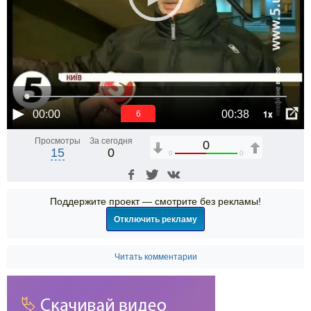
1x
00:00
00:38
6
Просмотры
За сегодня
0
15
0
0
0
Поддержите проект — смотрите без рекламы!
Отключить рекламу
Читать комментарии