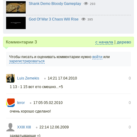
Shank Demo Bloody Gameplay
293
God Of War 3 Chaos Will Rise
395
Комментарии
3
с начала
|
дерево
Чтобы писать и оценивать комментарии нужно
войти
или
зарегистрироваться
Luis Zemekis
14:21 17.04.2010
0
○
1 13 - 1 15 вот ето смешно...+5
teror
17:05 05.02.2010
0
○
очень хорошо сделано!
XXIII XIII
22:14 12.06.2009
0
○
захватывающе =)