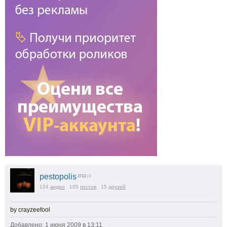
pestopolis
2713
| 0
124
видео
105
постов
15
друзей
by crayzeefool
Добавлено: 1 июня 2009 в 13:11