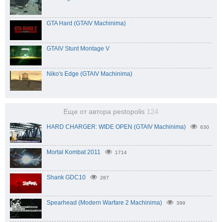
GTA Hard (GTAIV Machinima)
GTAIV Stunt Montage V
Niko's Edge (GTAIV Machinima)
Еще от автора pestopolis
124
HARD CHARGER: WIDE OPEN (GTAIV Machinima)
630
Mortal Kombat 2011
1714
Shank GDC10
287
Spearhead (Modern Warfare 2 Machinima)
399