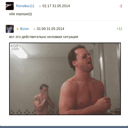
Renatka111
01:17 31.05.2014
-2
○
обе хороши)))
★
Bizon
01:09 31.05.2014
+11
○
вот это действительно неловкая ситуация