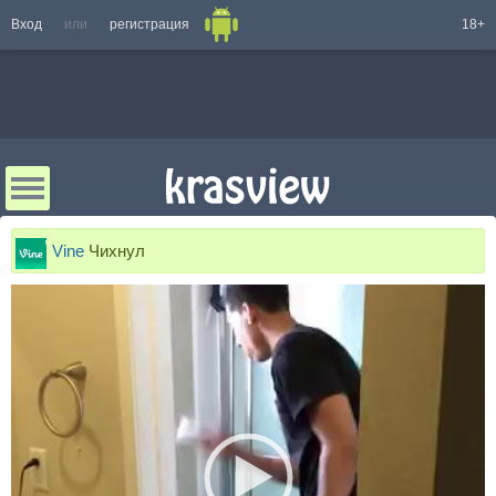
Вход
или
регистрация
18+
Vine
Чихнул