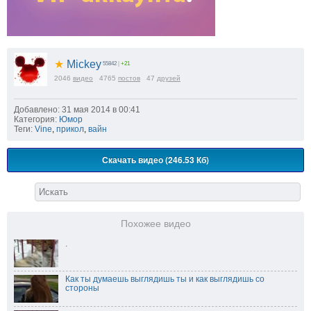
★
Mickey
55842
|
+21
2046
видео
4765
постов
47
друзей
Добавлено: 31 мая 2014 в 00:41
Категория:
Юмор
Теги:
Vine
,
прикол
,
вайн
Скачать видео (246.53 Кб)
Похожее видео
.
Как ты думаешь выглядишь ты и как выглядишь со
стороны