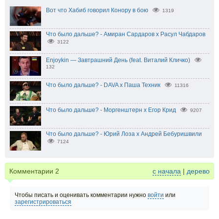
Вот что Хабиб говорил Конору в бою
1319
Что было дальше? - Амиран Сардаров х Расул Чабдаров
3122
Enjoykin — Завтрашний День (feat. Виталий Кличко)
132
Что было дальше? - DAVA х Паша Техник
11316
Что было дальше? - Моргенштерн x Егор Крид
9207
Что было дальше? - Юрий Лоза х Андрей Бебуришвили
7124
Комментарии
2
с начала
|
дерево
Чтобы писать и оценивать комментарии нужно
войти
или
зарегистрироваться