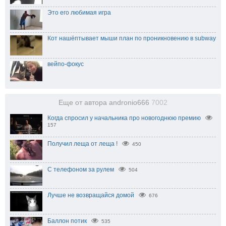
Это его любимая игра
Кот нашёптывает мыши план по проникновению в subway
вейпо-фокус
Еще от автора andronio666
7002
Когда спросил у начальника про новогоднюю премию
157
Получил леща от леща !
450
С телефоном за рулем
504
Лучше не возвращайся домой
676
Баллон потик
535