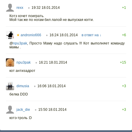
rexx
19:32 18.01.2014
+1
○
Котэ хочет поиграть.
Мой так же по ногам бил лапой не выпуская когти.
★
andronio666
16:24 18.01.2014
в ответ на ↓
+6
○
@
npu3pak
,
Просто Маму надо слушать !!! Кот выполняет команду
мамы .
npu3pak
16:21 18.01.2014
+15
○
кот антизадрот
dimusia
16:06 18.01.2014
+3
○
белка DDD
jack_die
15:50 18.01.2014
+3
○
котэ-троль :D