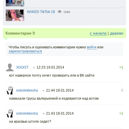
NAKED TikTok 18
1888
Комментарии
9
с начала
|
дерево
Чтобы писать и оценивать комментарии нужно
войти
или
зарегистрироваться
3GOiST
12:23 19.01.2014
+1
○
кот наверное почту хочет проверить или в ВК зайти
sobolekkesha
21:44 18.01.2014
0
○
намазали трусы валерьянкой и издеваются над котом
sobolekkesha
21:43 18.01.2014
+1
○
на красвью штоле сидит?