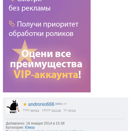
★
andronio666
182522
|
+7
7002
видео
18029
постов
52
друга
Добавлено: 18 января 2014 в 15:38
Категория:
Юмор