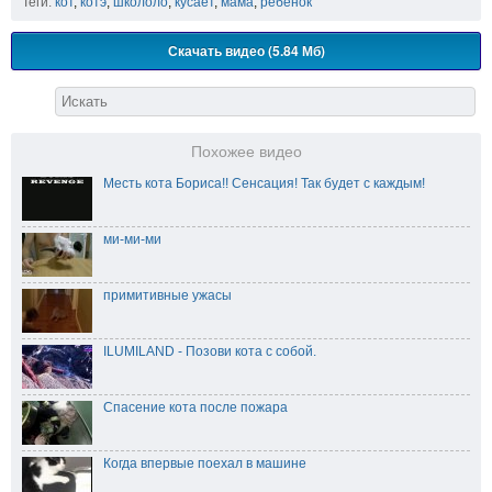
Теги:
кот
,
котэ
,
школоло
,
кусает
,
мама
,
ребенок
Скачать видео (5.84 Мб)
Похожее видео
Месть кота Бориса!! Сенсация! Так будет с каждым!
ми-ми-ми
примитивные ужасы
ILUMILAND - Позови кота с собой.
Спасение кота после пожара
Когда впервые поехал в машине