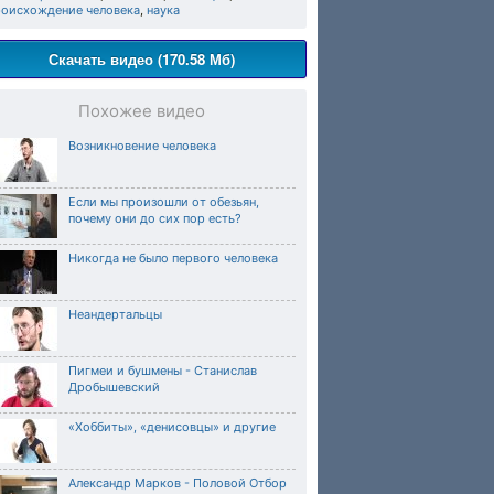
роисхождение человека
,
наука
Скачать видео (170.58 Мб)
Похожее видео
Возникновение человека
Если мы произошли от обезьян,
почему они до сих пор есть?
Никогда не было первого человека
Неандертальцы
Пигмеи и бушмены - Станислав
Дробышевский
«Хоббиты», «денисовцы» и другие
Александр Марков - Половой Отбор