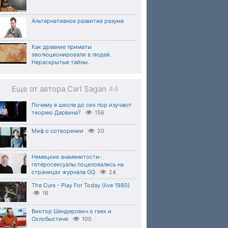
Альтернативное развитие разума
Как древние приматы
эволюционировали в людей.
Нераскрытые тайны.
Еще от автора Carl Sagan
44
Почему в школе до сих пор изучают
теорию Дарвина?
156
Миф о сотворении
20
Немецкие знаменитости-
гетеросексуалы поцеловались на
страницах журнала GQ
24
The Cure - Play For Today (live 1980)
16
Виктор Шендерович о геях и
Охлобыстине
100