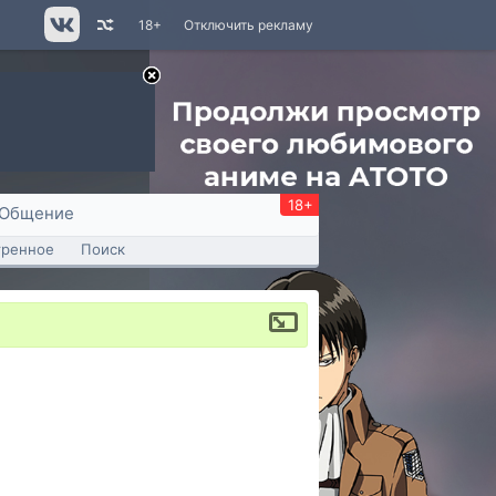
18+
Отключить рекламу
18+
Общение
тренное
Поиск