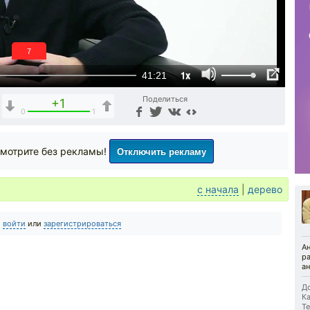
6
1x
41:21
Поделиться
+1
0
1
Отключить рекламу
мотрите без рекламы!
с начала
|
дерево
о
войти
или
зарегистрироваться
А
ра
ан
До
Ка
Те