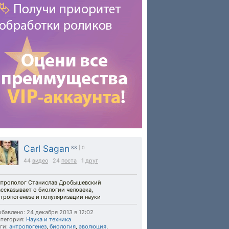
Carl Sagan
88
| 0
44
видео
24
поста
1
друг
нтрополог Станислав Дробышевский
ссказывает о биологии человека,
тропогенезе и популяризации науки
бавлено: 24 декабря 2013 в 12:02
тегория:
Наука и техника
ги:
антропогенез
,
биология
,
эволюция
,