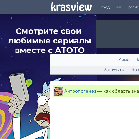
Вход
или
реги
Кино
Загрузить
Нов
Антропогенез
—
как область зн