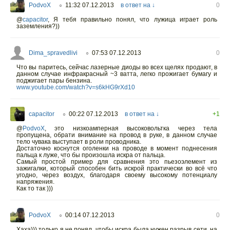
PodvoX
11:32 07.12.2013
в ответ на ↓
0
○
@
capacitor
,
Я тебя правильно понял, что лужица играет роль
заземления?))
Dima_spravedlivi
07:53 07.12.2013
0
○
Что вы паритесь, сейчас лазерные диоды во всех щелях продают, в
данном случае инфракрасный ~3 ватта, легко прожигает бумагу и
поджигает пары бензина.
www.youtube.com/watch?v=s6kHG9rXd10
capacitor
00:22 07.12.2013
в ответ на ↓
+1
○
@
PodvoX
,
это низкоамперная высоковольтка через тела
пропущена, обрати внимание на провод в руке, в данном случае
тело чувака выступает в роли проводника.
Достаточно коснутся оголенки на проводе в момент поднесения
пальца к луже, что бы произошла искра от пальца.
Самый простой пример для сравнения это пьезоэлемент из
зажигалки, который способен бить искрой практически во всё что
угодно, через воздух, благодаря своему высокому потенциалу
напряжения.
Как то так )))
PodvoX
00:14 07.12.2013
0
○
Хаха))) только я не понял, чтобы искра была нужен разрыв сети, на