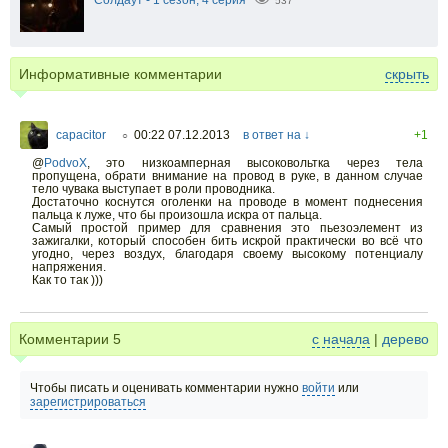
537
Информативные комментарии
скрыть
capacitor
00:22 07.12.2013
в ответ на ↓
+1
○
@
PodvoX
,
это низкоамперная высоковольтка через тела
пропущена, обрати внимание на провод в руке, в данном случае
тело чувака выступает в роли проводника.
Достаточно коснутся оголенки на проводе в момент поднесения
пальца к луже, что бы произошла искра от пальца.
Самый простой пример для сравнения это пьезоэлемент из
зажигалки, который способен бить искрой практически во всё что
угодно, через воздух, благодаря своему высокому потенциалу
напряжения.
Как то так )))
Комментарии
5
с начала
|
дерево
Чтобы писать и оценивать комментарии нужно
войти
или
зарегистрироваться