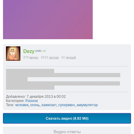
Dezy
12485
|
+1
273
видео
2212
постов
12
друзей
Степан - Человек зажигалка
Ребята устроили эксперимент в автомобильном гараже. Керосин +
Аккумулятор
Зажигание легковоспламеняющейся жидкости с помощью пальцев
подключенных к av батарее.
Добавлено: 7 декабря 2013 в 00:02
Категория:
Разное
Теги:
человек
,
огонь
,
зажигает
,
супермен
,
аккумулятор
Скачать видео (8.92 Мб)
Видео-ответы