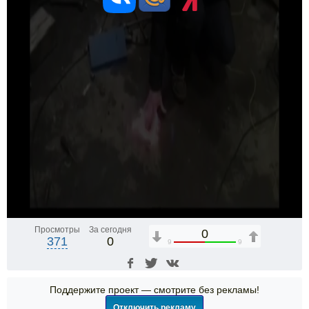
Просмотры
За сегодня
0
371
0
9
9
Поддержите проект — смотрите без рекламы!
Отключить рекламу