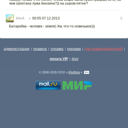
чем запитана лужа бензина?)) на сыром пятне?
BSoft
00:05 07.12.2013
0
○
Батарейка - человек - земля) Хм, что-то новенькое)))
администрация
правила
справка
реклама
для правообладателей
|
|
|
|
|
оплата VIP
блог
|
Инфон
© 2008-2026 ООО «
»