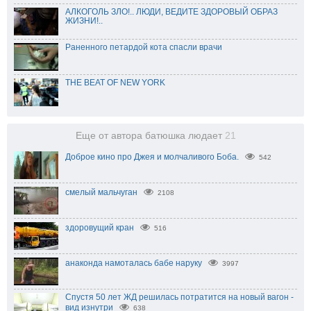
АЛКОГОЛЬ ЗЛО!.. ЛЮДИ, ВЕДИТЕ ЗДОРОВЫЙ ОБРАЗ
ЖИЗНИ!..
Раненного петардой кота спасли врачи
THE BEAT OF NEW YORK
Еще от автора батюшка людает
21
Доброе кино про Джея и молчаливого Боба.
542
смелый мальчуган
2108
здоровущий кран
516
анаконда намоталась бабе наруку
3997
Спустя 50 лет ЖД решилась потратится на новый вагон -
вид изнутри
638