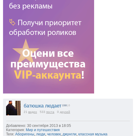
батюшка людает
1088
| 0
21
видео
533
поста
0
друзей
Добавлено: 30 сентября 2013 в 18:05
Категория:
Мир и путешествия
Теги:
Аборигены
,
люди
,
человек
,
джунгли
,
классная музыка