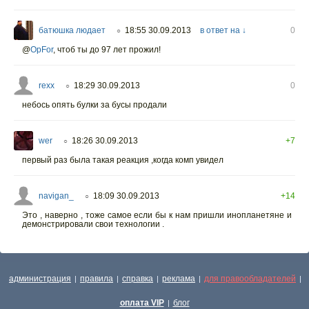
батюшка людает
18:55 30.09.2013
в ответ на ↓
0
○
@
OpFor
,
чтоб ты до 97 лет прожил!
rexx
18:29 30.09.2013
0
○
небось опять булки за бусы продали
wer
18:26 30.09.2013
+7
○
первый раз была такая реакция ,когда комп увидел
navigan_
18:09 30.09.2013
+14
○
Это , наверно , тоже самое если бы к нам пришли инопланетяне и
демонстрировали свои технологии .
администрация
правила
справка
реклама
для правообладателей
|
|
|
|
|
оплата VIP
блог
|