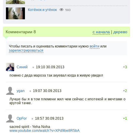
Котёнок и утёнок
593
Комментарии
8
с начала
|
дерево
Чтобы писать и оценивать комментарии нужно
войти
или
зарегистрироваться
Синий
19:10 30.09.2013
+3
○
помню с деда мароза так акуевал когда в живую увидел
ygan
19:07 30.09.2013
+2
○
Лучше бы я в том племени жил чем сейчас с ипотекой и мечтами о
крутой тачке.
OpFor
18:57 30.09.2013
+1
○
sacred spirit - Yeha Noha
www.youtube.com/watch?v=XPd9be8R5bA