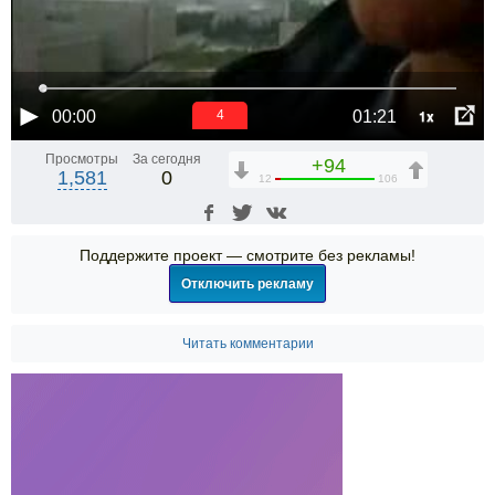
1x
00:00
01:21
4
Просмотры
За сегодня
+94
1,581
0
12
106
Поддержите проект — смотрите без рекламы!
Отключить рекламу
Читать комментарии