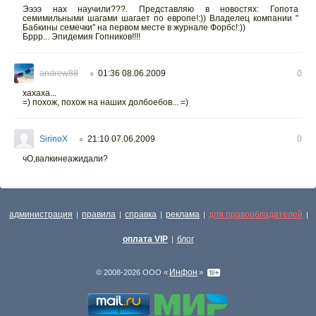
Ээээ нах научили???. Представляю в новостях: Гопота
семимильными шагами шагает по европе!:)) Владелец компании "
Бабкины семечки" на первом месте в журнале Форбс!:))
Бррр... Эпидемия Гопников!!!!
andrew88
01:36 08.06.2009
0
○
хахаха...
=) похож, похож на наших долбоебов... =)
SirinoX
21:10 07.06.2009
0
○
чО,валкинеажидали?
администрация
правила
справка
реклама
для правообладателей
|
|
|
|
|
оплата VIP
блог
|
Инфон
© 2008-2026 ООО «
»