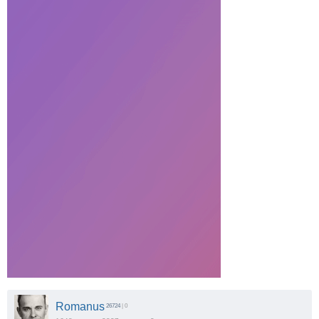
Romanus
26724
| 0