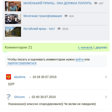
МАЛЕНЬКИЙ ПРИНЦ - ОНА ДОЛЖНА ПЛАТИТЬ
457
Молочная трансформация
819
Китайский краш - тест
3533
Комментарии
21
с начала
|
дерево
Чтобы писать и оценивать комментарии нужно
войти
или
зарегистрироваться
akydima
10:18 30.07.2010
0
○
))))!!!
Silicium
02:40 30.07.2010
0
○
Ухахахахах)) классно спародировали)) Че волки не ожидали))