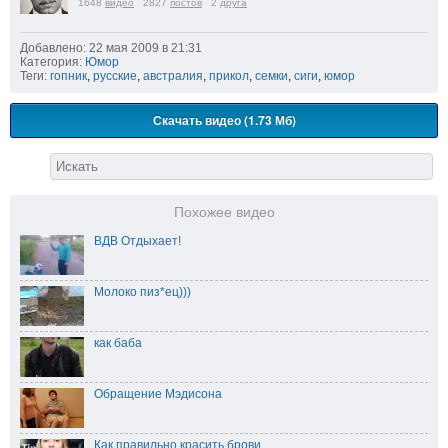
1648
видео
2827
постов
2
друга
Добавлено: 22 мая 2009 в 21:31
Категория:
Юмор
Теги:
гопник
,
русские
,
австралия
,
прикол
,
семки
,
сиги
,
юмор
Скачать видео (1.73 Мб)
Похожее видео
ВДВ Отдыхает!
Молоко пиз*ец)))
как баба
Обращение Мэдисона
Как правильно красить брови