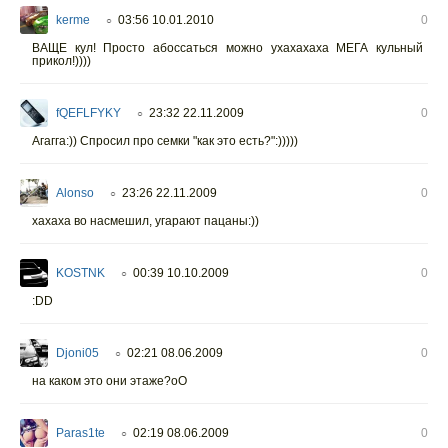
kerme
03:56 10.01.2010
0
○
ВАЩЕ кул! Просто абоссаться можно ухахахаха МЕГА кульный
прикол!))))
fQEFLFYKY
23:32 22.11.2009
0
○
Агагга:)) Спросил про семки "как это есть?":)))))
Alonso
23:26 22.11.2009
0
○
хахаха во насмешил, угарают пацаны:))
KOSTNK
00:39 10.10.2009
0
○
:DD
Djoni05
02:21 08.06.2009
0
○
на каком это они этаже?оО
Paras1te
02:19 08.06.2009
0
○