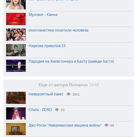
Музокоп - Ханна
инопланетяне похитили человека
Нарезка приколов 15
Пародия на Киевстонера и Басту (камеди баттл)
Еще от автора Romanus
1648
Невероятный пакет
2921
Chela - ZERO
23
Джо Роган "Американская машина войны"
98