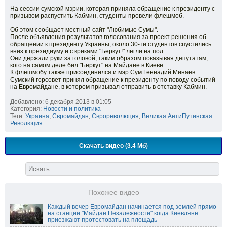
На сессии сумской мэрии, которая приняла обращение к президенту с
призывом распустить Кабмин, студенты провели флешмоб.
Об этом сообщает местный сайт "Любимые Сумы".
После объявления результатов голосования за проект решения об
обращении к президенту Украины, около 30-ти студентов спустились
вниз к президиуму и с криками "Беркут!" легли на пол.
Они держали руки за головой, таким образом показывая депутатам,
кого на самом деле бил "Беркут" на Майдане в Киеве.
К флешмобу также присоединился и мэр Сум Геннадий Минаев.
Сумский горсовет принял обращение к президенту по поводу событий
на Евромайдане, в котором призывал отправить в отставку Кабмин.
Добавлено: 6 декабря 2013 в 01:05
Категория:
Новости и политика
Теги:
Украина
,
Євромайдан
,
Єврореволюция
,
Великая АнтиПутинская
Революция
Скачать видео (3.4 Мб)
Похожее видео
Каждый вечер Евромайдан начинается под землей прямо
на станции "Майдан Незалежности" когда Киевляне
приезжают протестовать на площадь