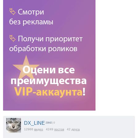
DX_LINE
23642
| 0
12986
видео
4249
постов
42
друга