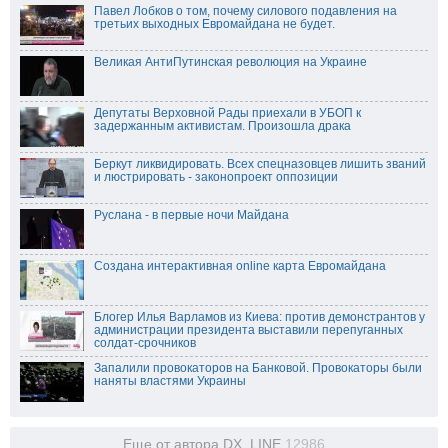
Павел Лобков о том, почему силового подавления на
третьих выходных Евромайдана не будет.
Великая АнтиПутинская революция на Украине
Депутаты Верховной Рады приехали в УБОП к
задержанным активистам. Произошла драка
Беркут ликвидировать. Всех спецназовцев лишить званий
и люстрировать - законопроект оппозиции
Руслана - в первые ночи Майдана
Создана интерактивная online карта Евромайдана
Блогер Илья Варламов из Киева: против демонстрантов у
администрации президента выставили перепуганных
солдат-срочников
Запалили провокаторов на Банковой. Провокаторы были
наняты властями Украины
Еще от автора DX_LINE
12986