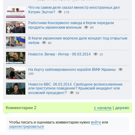
Что на самом деле сказал министр иностранных дел
Кэтрин Эштон?
176
Работники Консервного завода в Керчи передали
продукты украинским военным
85
В Керчи украинские морпехи дали концерт под открытым
небом
80
Новости. Вечер - Интер - 06.03.2014
10
На борту заблокированного корабля ВМФ Украины
180
Новости BBC. 06.03.2014. Свободное волеизъявление
или преступное поведение? Крымский инцидент или
косовский прецедент?
59
Комментарии
2
с начала
|
дерево
Чтобы писать и оценивать комментарии нужно
войти
или
зарегистрироваться