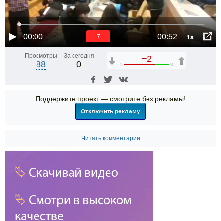
1x
00:00
00:52
6
Просмотры
За сегодня
−2
88
0
5
3
Поддержите проект — смотрите без рекламы!
Отключить рекламу
Читать комментарии