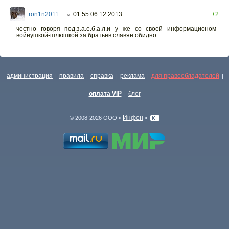
ron1n2011
01:55 06.12.2013
+2
○
честно говоря под.з.а.е.б.а.л.и у же со своей информационом
войнушкой-шлюшкой.за братьев славян обидно
администрация
правила
справка
реклама
для правообладателей
|
|
|
|
|
оплата VIP
блог
|
Инфон
© 2008-2026 ООО «
»